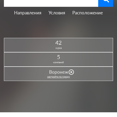
Направления
Условия
Расположение
42
курса
5
компаний
highlight_off
Воронеж
настройте по городу