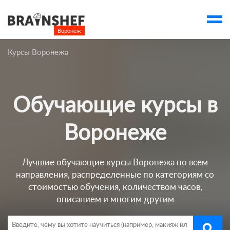
Воронеж

Выбор города
Курсы Воронежа
Посмотреть по России
account_balance
Выбор компании
Обучающие курсы в
Курсы Воронежа
Компании
Воронеже
Профессии
Лучшие обучающие курсы Воронежа по всем
Ивенты
направления, распределенные по категориям со
Люди
стоимостью обучения, количеством часов,
описанием и многим другим
account_box
search