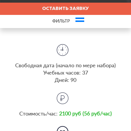
ОСТАВИТЬ ЗАЯВКУ
ФИЛЬТР
insert_emoticon
Оставьте заявку и пройдите первый урок бесплатно!
Это ваша компания? Зарегистрируйте представителя и получите новых
клиентов
Cвободная дата (начало по мере набора)
Учебных часов: 37
Дней: 90
Стоимость/час:
2100 руб (56 руб/час)