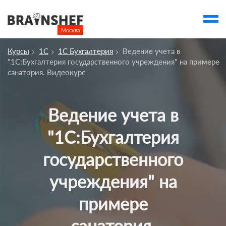
Москва

Выбор города
Курсы
1С
1С Бухгалтерия
Ведение учета в
Посмотреть по России
"1С:Бухгалтерия государственного учреждения" на примере
санатория. Видеокурс
account_balance
Выбор компании
Сбросить компанию
Ведение учета в
О компании
"1С:Бухгалтерия
Курсы
государственного
Профессии
учреждения" на
Отзывы
Контакты
примере
Вузы
санатория.