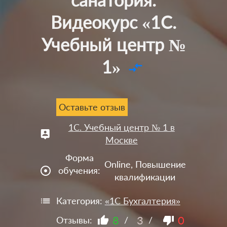
Видеокурс «1С.
Учебный центр №
1»
compare_arrows
Оставьте отзыв
1С. Учебный центр № 1 в
Москве
Форма
Online, Повышение
adjust
обучения:
квалификации
Категория:
«1С Бухгалтерия»
8
3
0
Отзывы:
/
/