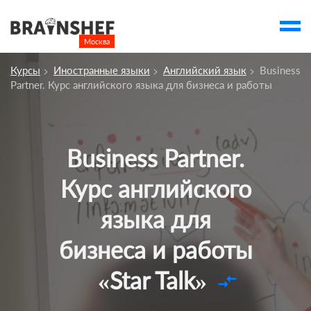
Москва

Выбор города
Курсы
Иностранные языки
Английский язык
Business
Посмотреть по России
Partner. Курс английского языка для бизнеса и работы
account_balance
Выбор компании
Сбросить компанию
Business Partner.
О компании
Курс английского
Курсы
языка для
Профессии
бизнеса и работы
Отзывы
Контакты
«Star Talk»
compare_arrows
Вузы