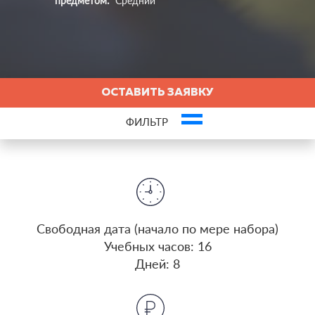
предметом:
Средний
ОСТАВИТЬ ЗАЯВКУ
ФИЛЬТР
insert_emoticon
Оставьте заявку и пройдите первый урок бесплатно!
Это ваша компания? Зарегистрируйте представителя и получите новых
клиентов
Cвободная дата (начало по мере набора)
Учебных часов: 16
Дней: 8