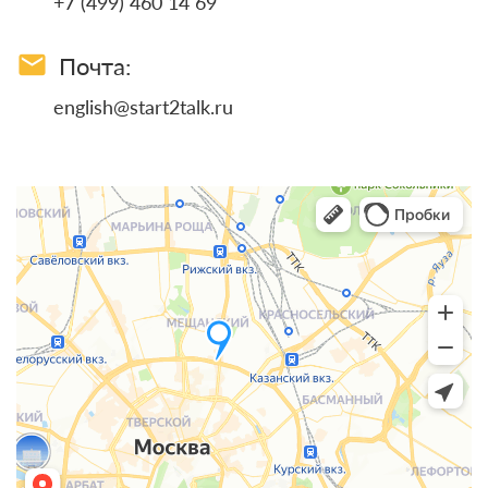
+7 (499) 460 14 69
email
Почта:
english@start2talk.ru