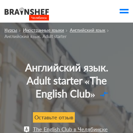
Челябинск

Выбор города
Курсы
Иностранные языки
Английский язык
Посмотреть по России
Английский язык. Adult starter
account_balance
Выбор компании
Сбросить компанию
Английский язык.
О компании
Adult starter «The
Курсы
English Club»
Профессии
compare_arrows
Отзывы
Контакты
Оставьте отзыв
Вузы
The English Club в Челябинске