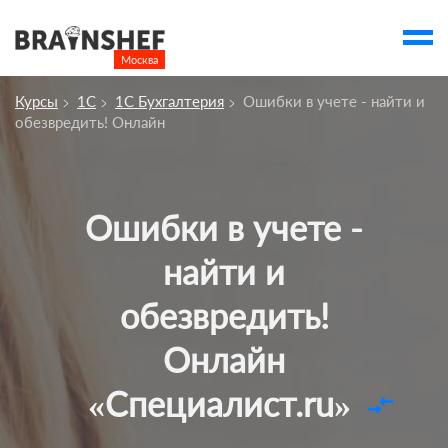
Москва

Выбор города
Курсы
1С
1С Бухгалтерия
Ошибки в учете - найти и
Посмотреть по России
обезвредить! Онлайн
account_balance
Выбор компании
Сбросить компанию
Ошибки в учете -
О компании
найти и
Курсы
обезвредить!
Профессии
Онлайн
Отзывы
Контакты
«Специалист.ru»
compare_arrows
Вузы