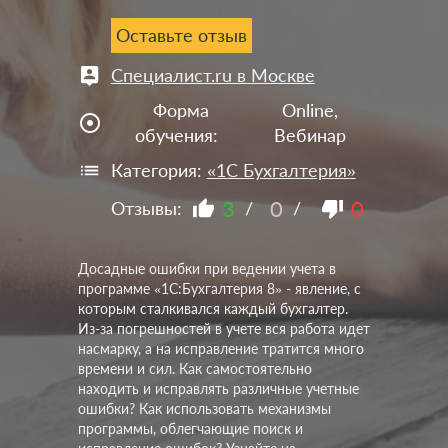
Оставьте отзыв
Специалист.ru в Москве
Форма
Online,
adjust
обучения:
Вебинар
Категория:
«1С Бухгалтерия»
3
0
0
Отзывы:
/
/
Досадные ошибки при ведении учета в
программе «1С:Бухгалтерия 8» - явление, с
которым сталкивался каждый бухгалтер.
Из-за погрешностей в учете вся работа идет
насмарку, а на исправление тратится много
времени и сил. Как самостоятельно
находить и исправлять различные учетные
ошибки? Как использовать механизмы
программы, облегчающие поиск и