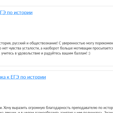
ЕГЭ по истории
стория, русский и обществознание! С уверенностью могу пореком
о нет чувства усталости, а наоборот больше мотивации просыпается
учитесь в удовольствие и радуйтесь вашим баллам! :)
ка к ЕГЭ по истории
. Хочу выразить огромную благодарность преподавателю по истор
на лекции, и в целом разнообразить занятия у нее получилось. Зн