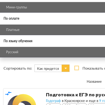
Мини-группы
По оплате
Платные
По языку обучения
Русский
Сортировать по:
Показывать 
Как придется
Название
compare_arrows
Подготовка к ЕГЭ по рус
Годограф
в Красноярске и еще в
9 г