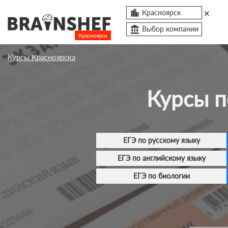
×

Красноярск
account_balance
Выбор компании
Красноярск
Посмотреть по России
Курсы Красноярска
Курсы Красноярска
Курсы 
Компании
Профессии
Ивенты
ЕГЭ по русскому языку
Люди
ЕГЭ по английскому языку
account_box
ЕГЭ по биологии