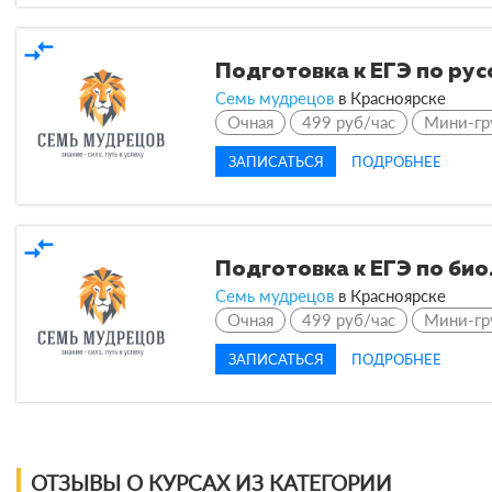
compare_arrows
Подготовка к ЕГЭ по рус
Семь мудрецов
в Красноярске
Очная
499 руб/час
Мини-гр
ЗАПИСАТЬСЯ
ПОДРОБНЕЕ
compare_arrows
Подготовка к ЕГЭ по би
Семь мудрецов
в Красноярске
Очная
499 руб/час
Мини-гр
ЗАПИСАТЬСЯ
ПОДРОБНЕЕ
ОТЗЫВЫ О КУРСАХ ИЗ КАТЕГОРИИ