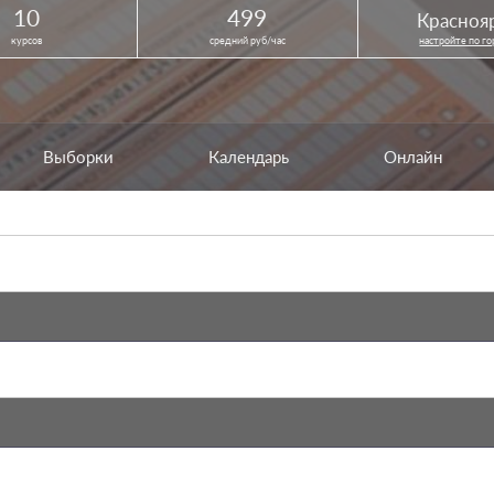
10
499
Красноя
курсов
средний руб/час
настройте по г
Выборки
Календарь
Онлайн