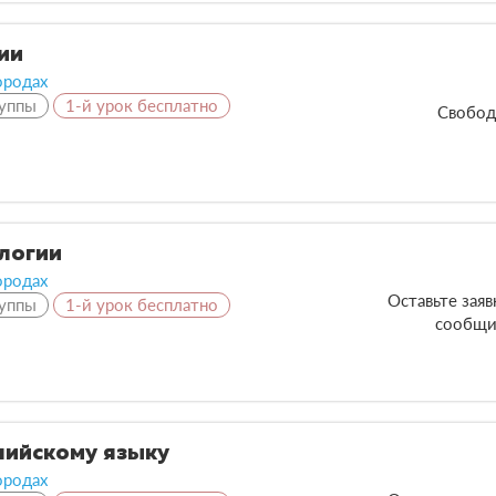
ии
ородах
уппы
1-й урок бесплатно
Свобод
ологии
ородах
Оставьте зая
уппы
1-й урок бесплатно
сообщи
глийскому языку
ородах