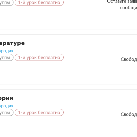
Оставьте зая
уппы
1-й урок бесплатно
сообщи
тературе
ородах
уппы
1-й урок бесплатно
Свобод
ории
ородах
уппы
1-й урок бесплатно
Свобод