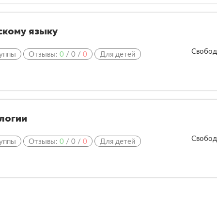
скому языку
Свобод
уппы
Отзывы:
0
/
0
/
0
Для детей
ологии
Свобод
уппы
Отзывы:
0
/
0
/
0
Для детей