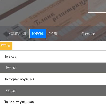
О сфере
КОМПАНИИ
КУРСЫ
ЛЮДИ
×
ЕГЭ
По виду
Курсы
По форме обучения
Очная
По кол-ву учеников