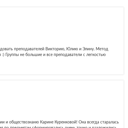
ендовать преподавателей Викторию, Юлию и Элину. Метод
 :) Группы не большие и все преподаватели с легкостью
ии и обществознаню Карине Куренковой! Она всегда старалась
ания по предметам сформировались очень точно и разложились