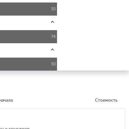
10
74
10
начала
Стоимость
вку и менеджер