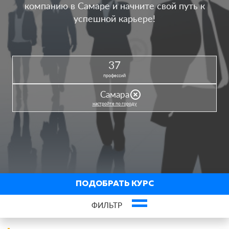
компанию в Самаре и начните свой путь к
успешной карьере!
37
профессий
highlight_off
Самара
настройте по городу
ПОДОБРАТЬ КУРС
ФИЛЬТР