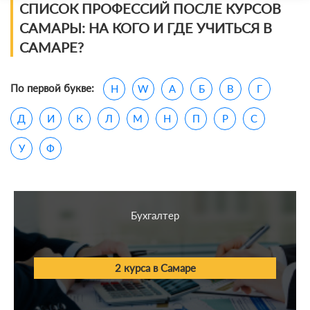
Профессии по сферам
СПИСОК ПРОФЕССИЙ ПОСЛЕ КУРСОВ
САМАРЫ: НА КОГО И ГДЕ УЧИТЬСЯ В
IT
САМАРЕ?
Экономика и финансы
По первой букве:
H
W
А
Б
В
Г
Красота и здоровье
Д
И
К
Л
М
Н
П
Р
С
Киберспорт
У
Ф
Поступление
Дизайн
Бухгалтер
Gamedev
Маркетинг и реклама
2 курса в Самаре
Творчество