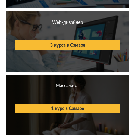
Менеджмент
Кинопроизводство
Web-дизайнер
1С
Бизнес
3 курса в Самаре
Иностранные языки
Блогинг и соц. сети
СМИ
Массажист
Психология
1 курс в Самаре
Строительство
Общественное питание