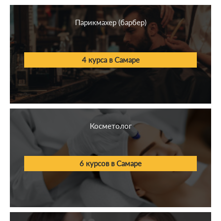
Педагогика
Парикмахер (барбер)
Искусство
Здравоохранение
4 курса в Самаре
Спорт
Право
Косметолог
6 курсов в Самаре