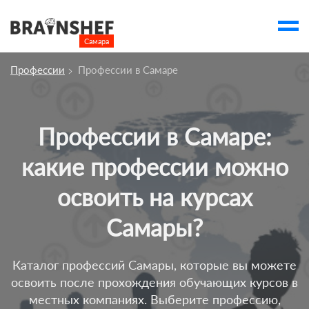
Самара

Выбор города
Профессии
Профессии в Самаре
Посмотреть по России
account_balance
Выбор компании
Профессии в Самаре:
Курсы Самары
какие профессии можно
Компании
освоить на курсах
Профессии
Самары?
Ивенты
Люди
Каталог профессий Самары, которые вы можете
account_box
освоить после прохождения обучающих курсов в
местных компаниях. Выберите профессию,