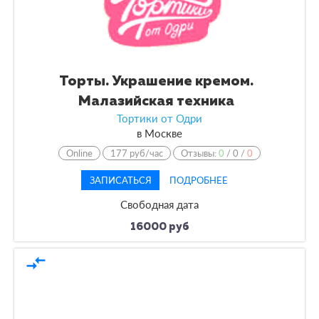
Торты. Украшение кремом.
Малазийская техника
Тортики от Одри
в
Москве
Online
177 руб/час
Отзывы:
0
/
0
/
0
ЗАПИСАТЬСЯ
ПОДРОБНЕЕ
Свободная дата
16000 руб
compare_arrows