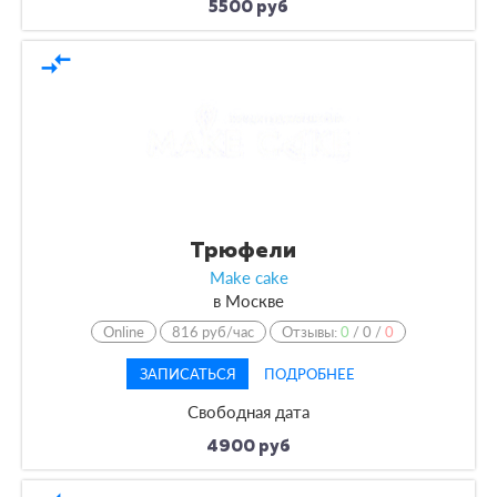
5500 руб
compare_arrows
Трюфели
Make cake
в
Москве
Online
816 руб/час
Отзывы:
0
/
0
/
0
ЗАПИСАТЬСЯ
ПОДРОБНЕЕ
Свободная дата
4900 руб