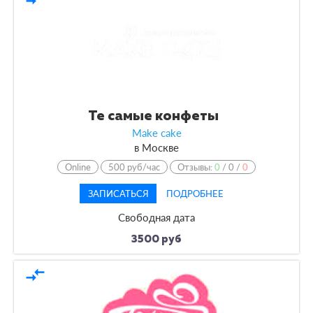
По форме обучения
По кол-ву учеников
По оплате
Те самые конфеты
Make cake
По языку обучения
в
Москве
Online
500 руб/час
Отзывы:
0
/
0
/
0
ЗАПИСАТЬСЯ
ПОДРОБНЕЕ
Свободная дата
3500 руб
compare_arrows