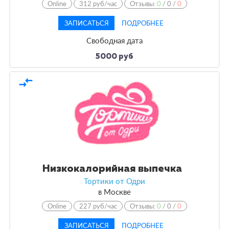
Online
312 руб/час
Отзывы:
0
/
0
/
0
ЗАПИСАТЬСЯ
ПОДРОБНЕЕ
Свободная дата
5000 руб
compare_arrows
Низкокалорийная выпечка
Тортики от Одри
в
Москве
Online
227 руб/час
Отзывы:
0
/
0
/
0
ЗАПИСАТЬСЯ
ПОДРОБНЕЕ