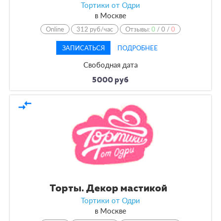
Тортики от Одри
в
Москве
Online
312 руб/час
Отзывы:
0
/
0
/
0
ЗАПИСАТЬСЯ
ПОДРОБНЕЕ
Свободная дата
5000 руб
compare_arrows
Торты. Декор мастикой
Тортики от Одри
в
Москве