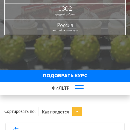
1302
средний руб/час
Россия
настройте по городу
ПОДОБРАТЬ КУРС
ФИЛЬТР
×
Кондитерское дело
Сортировать по:
Как придется
В городах
compare_arrows
По виду