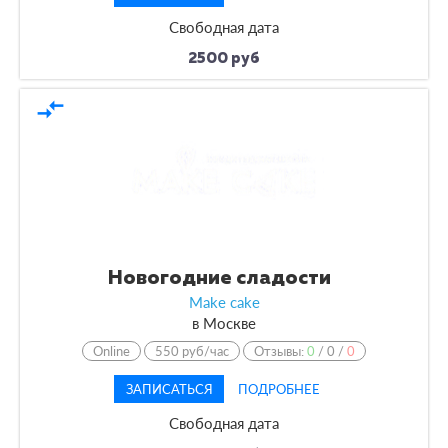
Свободная дата
2500 руб
compare_arrows
Новогодние сладости
Make cake
в
Москве
Online
550 руб/час
Отзывы:
0
/
0
/
0
ЗАПИСАТЬСЯ
ПОДРОБНЕЕ
Свободная дата