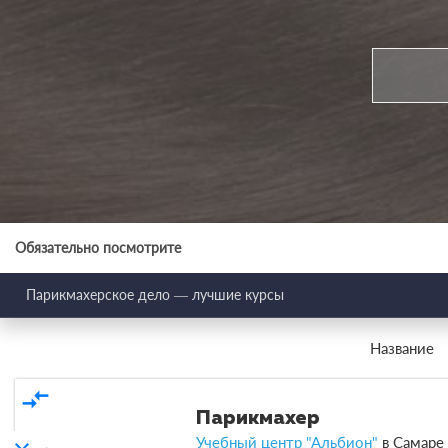
Обязательно посмотрите
Парикмахерское дело — лучшие курсы
Название
compare_arrows
Парикмахер
Учебный центр "Альбион"
в
Самаре