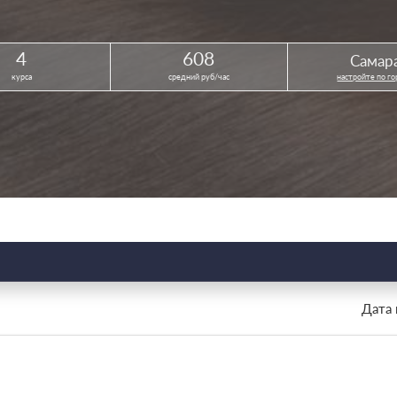
4
608
Самар
курса
средний руб/час
настройте по г
Дата 