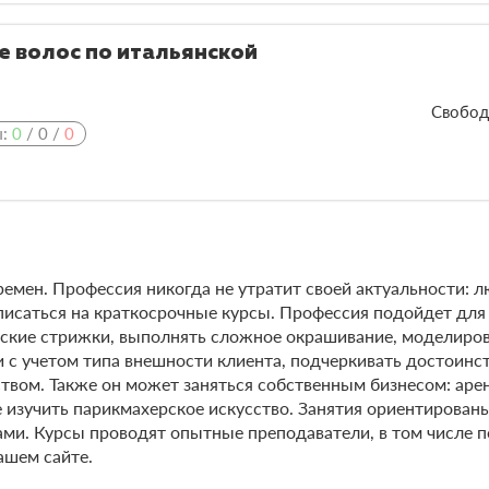
 волос по итальянской
Свобод
ы:
0
/
0
/
0
ремен. Профессия никогда не утратит своей актуальности: 
исаться на краткосрочные курсы. Профессия подойдет для те
нские стрижки, выполнять сложное окрашивание, моделирова
и с учетом типа внешности клиента, подчеркивать достоин
твом. Также он может заняться собственным бизнесом: арен
изучить парикмахерское искусство. Занятия ориентированы
ами. Курсы проводят опытные преподаватели, в том числе
ашем сайте.