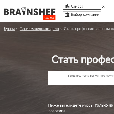
×

Самара
account_balance
Выбор компании
Самара
Посмотреть по России
Курсы
Парикмахерское дело
Стать профессиональным п
Курсы Самары
Компании
Стать проф
Профессии
Ивенты
Люди
account_box
Ниже вы найдете курсы
только из
логотипа.