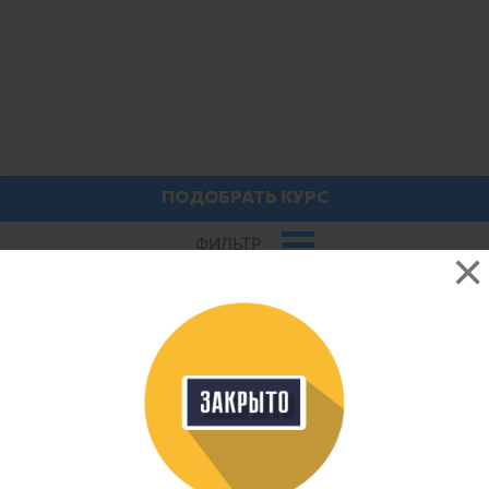
ПОДОБРАТЬ КУРС
ФИЛЬТР
Обязательно посмотрите
Adobe Illustrator — лучшие курсы
Adobe Illustrator ― профессиональная программа для
работы с векторной графикой и иллюстрациями.
Позволяет изменять рисунки без потери качества,
впоследствии применять их для создания логотипов,
инфографики, работы с текстом и т.д. Программу
используют фотографы, графические дизайнеры,