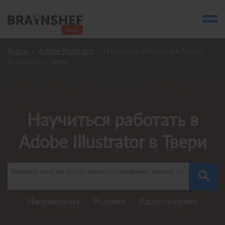
Тверь

Выбор города
Курсы
Adobe Illustrator
Научиться работать в Adobe
Посмотреть по России
Illustrator — Тверь
account_balance
Выбор компании
Курсы Твери
Научиться работать в
Компании
Adobe Illustrator в Твери
Профессии
Ивенты
search
account_box
Направления
Условия
Расположение