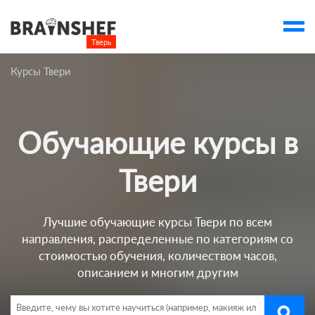
Тверь

Выбор города
Курсы Твери
Посмотреть по России
account_balance
Выбор компании
Обучающие курсы в
Курсы Твери
Компании
Твери
Профессии
Лучшие обучающие курсы Твери по всем
Ивенты
направления, распределенные по категориям со
account_box
стоимостью обучения, количеством часов,
описанием и многим другим
search