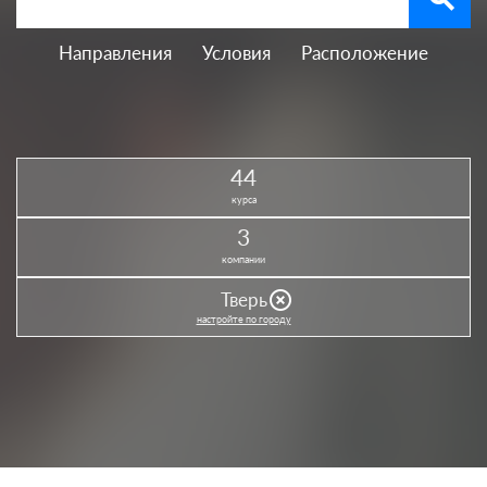
Направления
Условия
Расположение
44
курса
3
компании
highlight_off
Тверь
настройте по городу