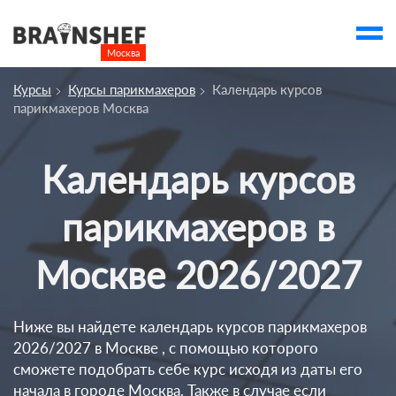
Москва

Выбор города
Курсы
Курсы парикмахеров
Календарь курсов
Посмотреть по России
парикмахеров Москва
account_balance
Выбор компании
Календарь курсов
Курсы Москвы
Компании
парикмахеров в
Профессии
Москве 2026/2027
Ивенты
Люди
Ниже вы найдете календарь курсов парикмахеров
2026/2027 в Москве , с помощью которого
account_box
сможете подобрать себе курс исходя из даты его
начала в городе Москва. Также в случае если