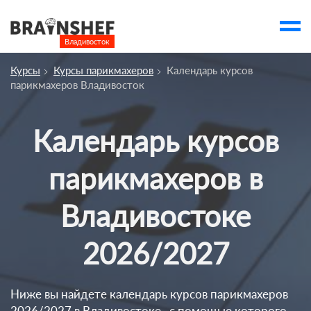
Владивосток

Выбор города
Курсы
Курсы парикмахеров
Календарь курсов
Посмотреть по России
парикмахеров Владивосток
account_balance
Выбор компании
Календарь курсов
Курсы Владивостока
Компании
парикмахеров в
Профессии
Владивостоке
Ивенты
2026/2027
account_box
Ниже вы найдете календарь курсов парикмахеров
2026/2027 в Владивостоке , с помощью которого