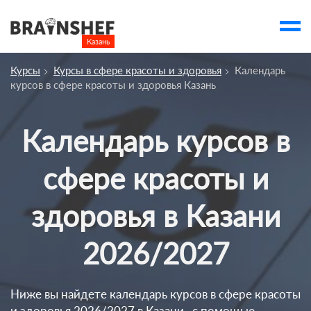
Казань

Выбор города
Курсы
Курсы в сфере красоты и здоровья
Календарь
Посмотреть по России
курсов в сфере красоты и здоровья Казань
account_balance
Выбор компании
Календарь курсов в
Курсы Казани
Компании
сфере красоты и
Профессии
здоровья в Казани
Ивенты
2026/2027
Люди
account_box
Ниже вы найдете календарь курсов в сфере красоты
и здоровья 2026/2027 в Казани , с помощью