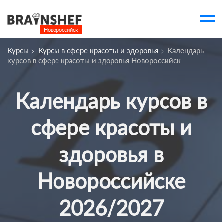
Новороссийск

Выбор города
Курсы
Курсы в сфере красоты и здоровья
Календарь
Посмотреть по России
курсов в сфере красоты и здоровья Новороссийск
account_balance
Выбор компании
Календарь курсов в
Курсы Новороссийска
Компании
сфере красоты и
Профессии
здоровья в
Ивенты
Новороссийске
Люди
account_box
2026/2027