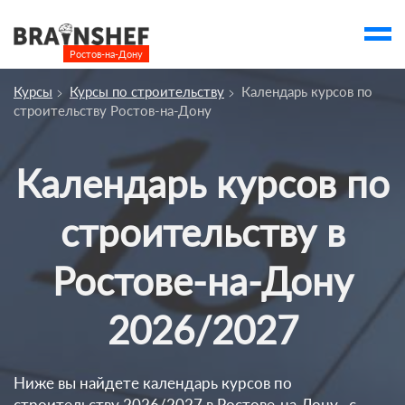
Ростов-на-Дону

Выбор города
Курсы
Курсы по строительству
Календарь курсов по
Посмотреть по России
строительству Ростов-на-Дону
account_balance
Выбор компании
Календарь курсов по
Курсы Ростова-на-Дону
Компании
строительству в
Профессии
Ростове-на-Дону
Ивенты
2026/2027
account_box
Ниже вы найдете календарь курсов по
строительству 2026/2027 в Ростове-на-Дону , с