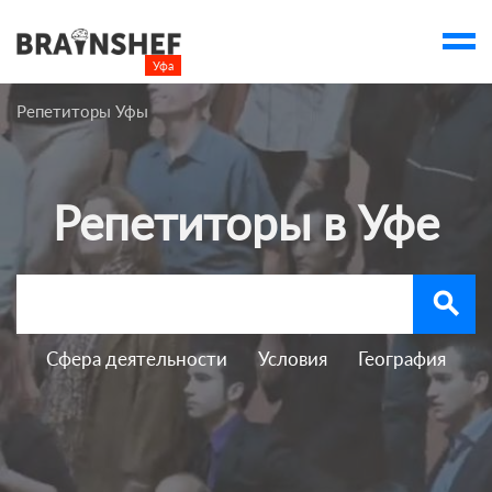
Уфа

Выбор города
Репетиторы Уфы
Посмотреть по России
account_balance
Выбор компании
Репетиторы в Уфе
Курсы Уфы
Компании
search
Профессии
Ивенты
Сфера деятельности
Условия
География
Люди
account_box