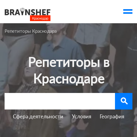
Краснодар

Выбор города
Репетиторы Краснодара
Посмотреть по России
account_balance
Выбор компании
Репетиторы в
Курсы Краснодара
Компании
Краснодаре
Профессии
Ивенты
search
Люди
Сфера деятельности
Условия
География
account_box