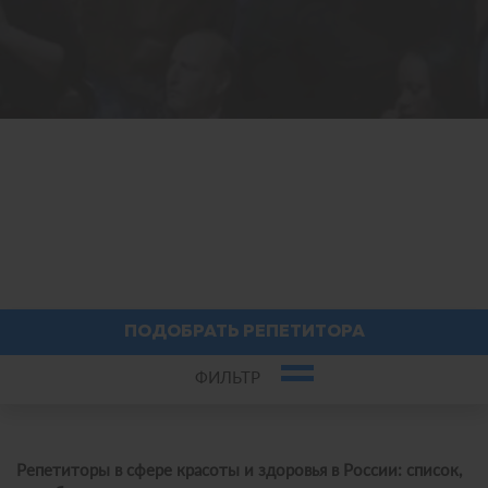
ПОДОБРАТЬ РЕПЕТИТОРА
ФИЛЬТР
×
×
Красота и здоровье
Репетитор
Репетиторы в сфере красоты и здоровья в России: список,
Онлайн или город