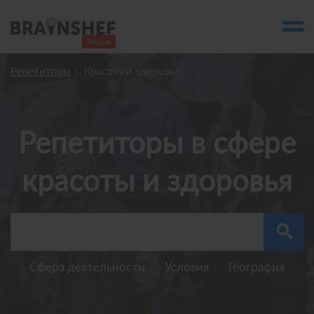
Россия

Выбор города
Репетиторы
Красота и здоровье
account_balance
Выбор компании
Курсы
Репетиторы в сфере
Компании
красоты и здоровья
Профессии
Люди
search
Ивенты
Статьи
Сфера деятельности
Условия
География
Вузы
account_box