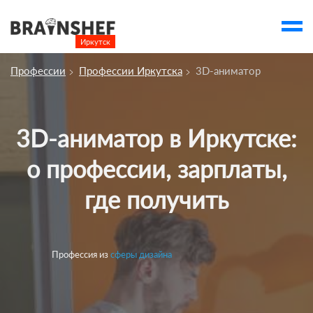
Иркутск

Выбор города
Профессии
Профессии Иркутска
3D-аниматор
Посмотреть по России
account_balance
Выбор компании
3D-аниматор в Иркутске:
Курсы Иркутска
о профессии, зарплаты,
Компании
где получить
Профессии
Ивенты
account_box
Профессия из
сферы дизайна