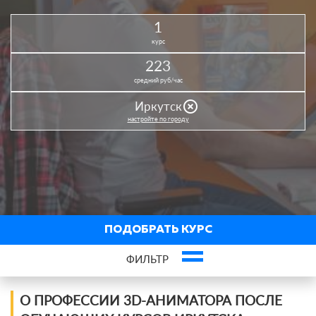
1
курс
223
средний руб/час
highlight_off
Иркутск
настройте по городу
ПОДОБРАТЬ КУРС
ФИЛЬТР
Фильтр курсов по профессии
О ПРОФЕССИИ 3D-АНИМАТОРА ПОСЛЕ