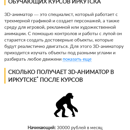
ОБУЧАЮЩИХ КУРСОВ ИРКУТСКА
По виду
3D-аниматор — это специалист, который работает с
трехмерной графикой и создает персонажей, а также
По форме обучения
среду для игровой, рекламной или художественной
анимации. С помощью контролов и работы с лупой он
По кол-ву учеников
старается создать достоверные объекты, которые
будут реалистично двигаться. Для этого 3D-аниматору
По оплате
приходится изучать объекты под разными углами и
разбирать любое движени
показать еще
По языку обучения
СКОЛЬКО ПОЛУЧАЕТ 3D-АНИМАТОР В
*
ИРКУТСКЕ
ПОСЛЕ КУРСОВ
Начинающий:
30000 рублей в месяц