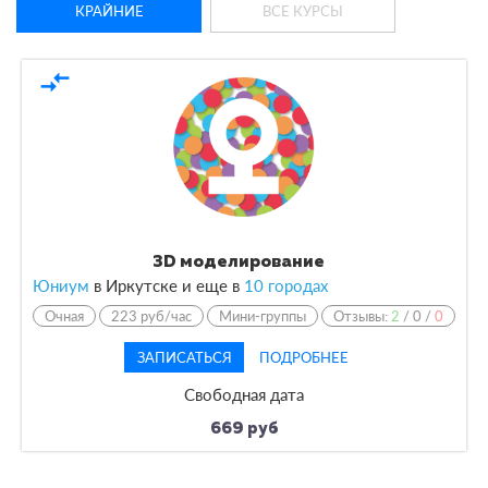
КРАЙНИЕ
ВСЕ КУРСЫ
compare_arrows
3D моделирование
Юниум
в Иркутске и еще в
10 городах
Очная
223 руб/час
Мини-группы
Отзывы:
2
/
0
/
0
ЗАПИСАТЬСЯ
ПОДРОБНЕЕ
Свободная дата
669 руб