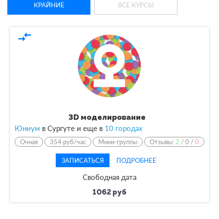
КРАЙНИЕ
ВСЕ КУРСЫ
compare_arrows
3D моделирование
Юниум
в Сургуте и еще в
10 городах
Очная
354 руб/час
Мини-группы
Отзывы:
2
/
0
/
0
ЗАПИСАТЬСЯ
ПОДРОБНЕЕ
Свободная дата
1062 руб