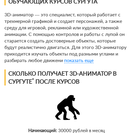
ОБУЧАЮЩИХ КУРСОВ СУРГУТА
По виду
3D-аниматор — это специалист, который работает с
трехмерной графикой и создает персонажей, а также
По форме обучения
среду для игровой, рекламной или художественной
анимации. С помощью контролов и работы с лупой он
По кол-ву учеников
старается создать достоверные объекты, которые
будут реалистично двигаться. Для этого 3D-аниматору
По оплате
приходится изучать объекты под разными углами и
разбирать любое движени
показать еще
По языку обучения
СКОЛЬКО ПОЛУЧАЕТ 3D-АНИМАТОР В
*
СУРГУТЕ
ПОСЛЕ КУРСОВ
Начинающий:
30000 рублей в месяц