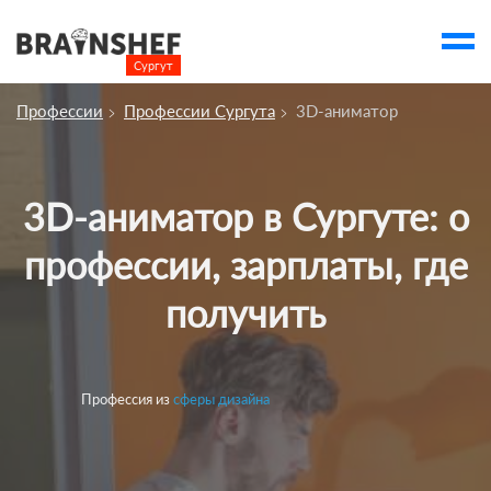
Сургут

Выбор города
Профессии
Профессии Сургута
3D-аниматор
Посмотреть по России
account_balance
Выбор компании
3D-аниматор в Сургуте: о
Курсы Сургута
профессии, зарплаты, где
Компании
получить
Профессии
Ивенты
account_box
Профессия из
сферы дизайна