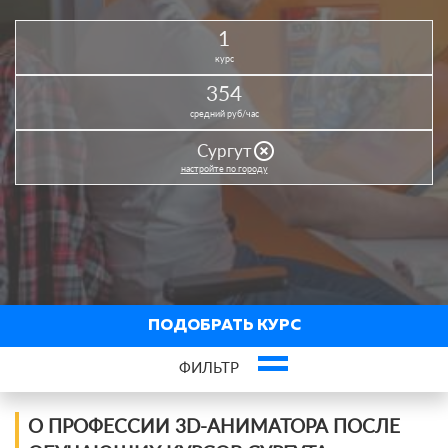
1
курс
354
средний руб/час
highlight_off
Сургут
настройте по городу
ПОДОБРАТЬ КУРС
ФИЛЬТР
Фильтр курсов по профессии
О ПРОФЕССИИ 3D-АНИМАТОРА ПОСЛЕ