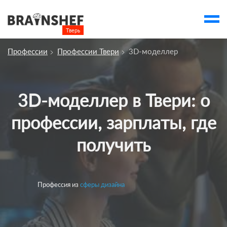
Тверь

Выбор города
Профессии
Профессии Твери
3D-моделлер
Посмотреть по России
account_balance
Выбор компании
3D-моделлер в Твери: о
Курсы Твери
профессии, зарплаты, где
Компании
получить
Профессии
Ивенты
account_box
Профессия из
сферы дизайна