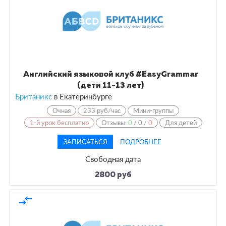
Английский языковой клуб #EasyGrammar
(дети 11-13 лет)
Британикс
в Екатеринбурге
Очная
233 руб/час
Мини-группы
1-й урок бесплатно
Отзывы:
0
/
0
/
0
Для детей
ЗАПИСАТЬСЯ
ПОДРОБНЕЕ
Свободная дата
2800 руб
compare_arrows