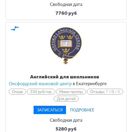
Свободная дата
7760 руб
compare_arrows
Английский для школьников
Оксфордский языковой центр
в Екатеринбурге
Очная
330 руб/час
Мини-группы
Отзывы:
7
/
0
/
0
Для детей
ЗАПИСАТЬСЯ
ПОДРОБНЕЕ
Свободная дата
5280 руб