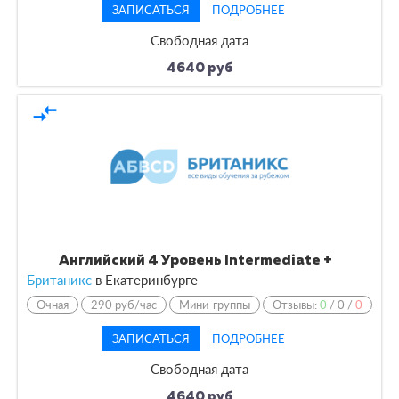
ЗАПИСАТЬСЯ
ПОДРОБНЕЕ
Свободная дата
4640 руб
compare_arrows
Английский 4 Уровень Intermediate +
Британикс
в Екатеринбурге
Очная
290 руб/час
Мини-группы
Отзывы:
0
/
0
/
0
ЗАПИСАТЬСЯ
ПОДРОБНЕЕ
Свободная дата
4640 руб