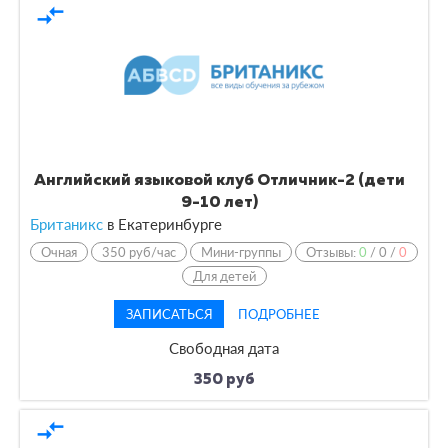
compare_arrows
Английский языковой клуб Отличник-2 (дети
9-10 лет)
Британикс
в Екатеринбурге
Очная
350 руб/час
Мини-группы
Отзывы:
0
/
0
/
0
Для детей
ЗАПИСАТЬСЯ
ПОДРОБНЕЕ
Свободная дата
350 руб
compare_arrows