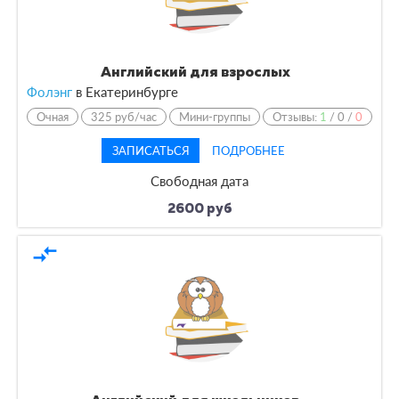
Английский для взрослых
Фолэнг
в Екатеринбурге
Очная
325 руб/час
Мини-группы
Отзывы:
1
/
0
/
0
ЗАПИСАТЬСЯ
ПОДРОБНЕЕ
Свободная дата
2600 руб
compare_arrows