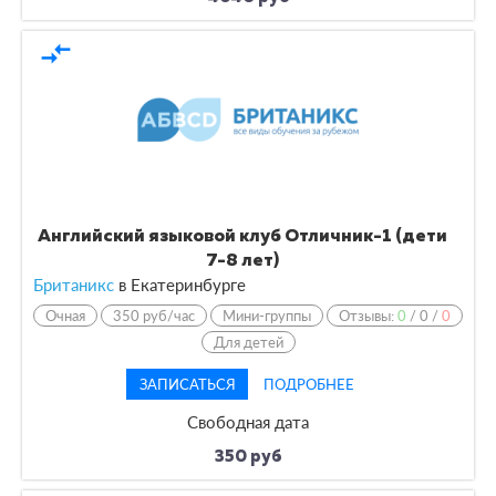
compare_arrows
Английский языковой клуб Отличник-1 (дети
7-8 лет)
Британикс
в Екатеринбурге
Очная
350 руб/час
Мини-группы
Отзывы:
0
/
0
/
0
Для детей
ЗАПИСАТЬСЯ
ПОДРОБНЕЕ
Свободная дата
350 руб