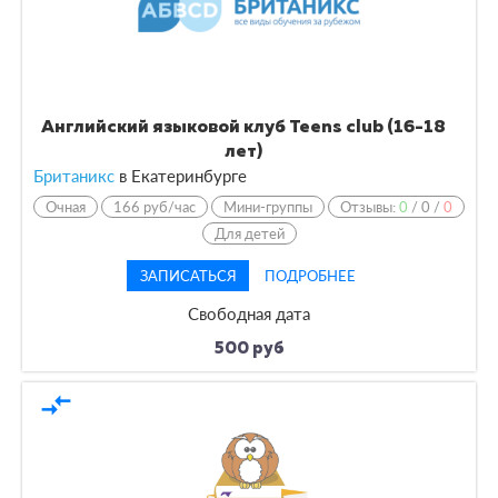
Английский языковой клуб Teens club (16-18
лет)
Британикс
в Екатеринбурге
Очная
166 руб/час
Мини-группы
Отзывы:
0
/
0
/
0
Для детей
ЗАПИСАТЬСЯ
ПОДРОБНЕЕ
Свободная дата
500 руб
compare_arrows