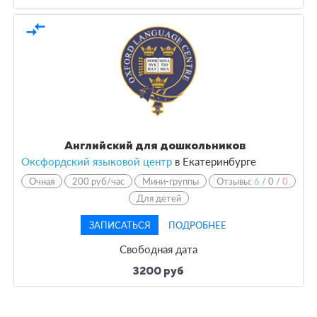
compare_arrows
Английский для дошкольников
Оксфордский языковой центр
в Екатеринбурге
Очная
200 руб/час
Мини-группы
Отзывы:
6
/
0
/
0
Для детей
ЗАПИСАТЬСЯ
ПОДРОБНЕЕ
Свободная дата
3200 руб