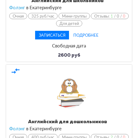
Английский для школьников
Фолэнг
в Екатеринбурге
Очная
325 руб/час
Мини-группы
Отзывы:
1
/
0
/
0
Для детей
ЗАПИСАТЬСЯ
ПОДРОБНЕЕ
Свободная дата
2600 руб
compare_arrows
Английский для дошкольников
Фолэнг
в Екатеринбурге
Очная
400 руб/час
Мини-группы
Отзывы:
2
/
0
/
0