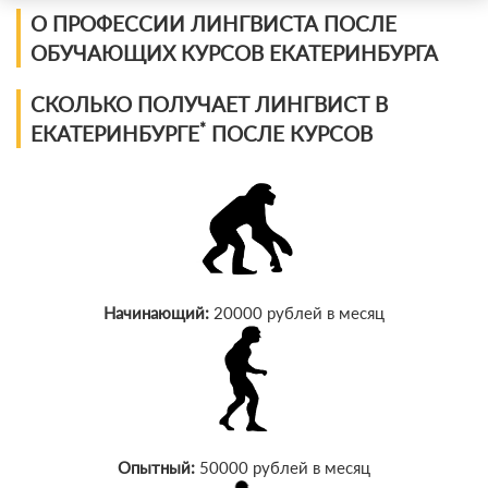
Фильтр курсов по профессии
О ПРОФЕССИИ ЛИНГВИСТА ПОСЛЕ
ОБУЧАЮЩИХ КУРСОВ ЕКАТЕРИНБУРГА
По виду
СКОЛЬКО ПОЛУЧАЕТ ЛИНГВИСТ В
По форме обучения
*
ЕКАТЕРИНБУРГЕ
ПОСЛЕ КУРСОВ
По кол-ву учеников
По оплате
По языку обучения
Начинающий:
20000 рублей в месяц
Опытный:
50000 рублей в месяц