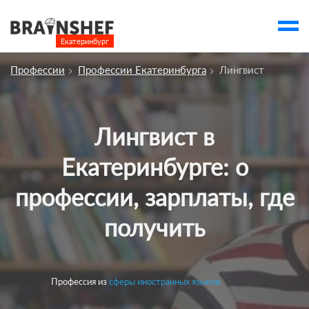
Екатеринбург

Выбор города
Профессии
Профессии Екатеринбурга
Лингвист
Посмотреть по России
account_balance
Выбор компании
Лингвист в
Курсы Екатеринбурга
Екатеринбурге: о
Компании
профессии, зарплаты, где
Профессии
получить
Ивенты
Люди
account_box
Профессия из
сферы иностранных языков