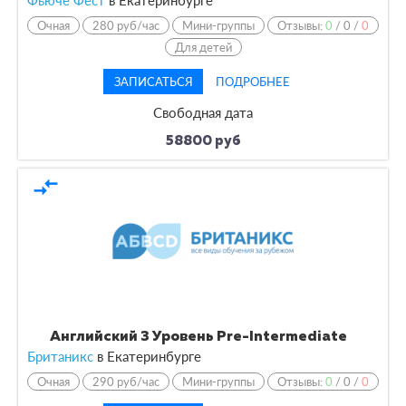
Фьюче Фёст
в Екатеринбурге
Очная
280 руб/час
Мини-группы
Отзывы:
0
/
0
/
0
Для детей
ЗАПИСАТЬСЯ
ПОДРОБНЕЕ
Свободная дата
58800 руб
compare_arrows
Английский 3 Уровень Pre-Intermediate
Британикс
в Екатеринбурге
Очная
290 руб/час
Мини-группы
Отзывы:
0
/
0
/
0