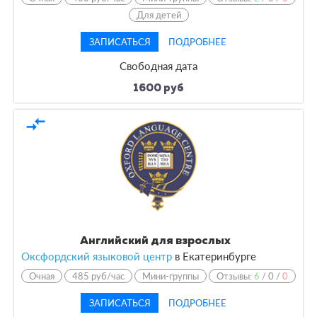
Для детей
ЗАПИСАТЬСЯ
ПОДРОБНЕЕ
Свободная дата
1600 руб
compare_arrows
Английский для взрослых
Оксфордский языковой центр
в Екатеринбурге
Очная
485 руб/час
Мини-группы
Отзывы:
6
/
0
/
0
ЗАПИСАТЬСЯ
ПОДРОБНЕЕ