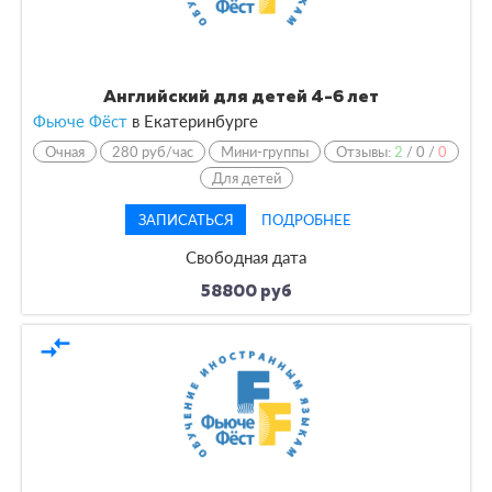
Английский для детей 4-6 лет
Фьюче Фёст
в Екатеринбурге
Очная
280 руб/час
Мини-группы
Отзывы:
2
/
0
/
0
Для детей
ЗАПИСАТЬСЯ
ПОДРОБНЕЕ
Свободная дата
58800 руб
compare_arrows