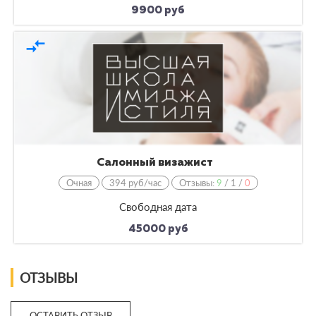
9900 руб
compare_arrows
Салонный визажист
Очная
394 руб/час
Отзывы:
9
/
1
/
0
Свободная дата
45000 руб
ОТЗЫВЫ
ОСТАВИТЬ ОТЗЫВ