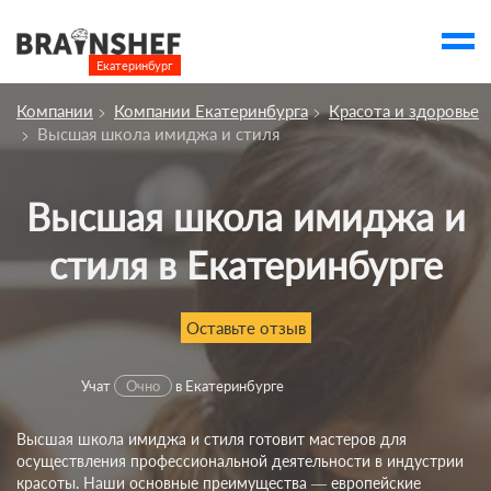
Екатеринбург

Выбор города
Компании
Компании Екатеринбурга
Красота и здоровье
Посмотреть по России
Высшая школа имиджа и стиля
account_balance
Выбор компании
Сбросить компанию
Высшая школа имиджа и
стиля в Екатеринбурге
О компании
Курсы
Оставьте отзыв
Профессии
Отзывы
Учат
Очно
в Екатеринбурге
Контакты
Высшая школа имиджа и стиля готовит мастеров для
осуществления профессиональной деятельности в индустрии
Вузы
красоты. Наши основные преимущества — европейские