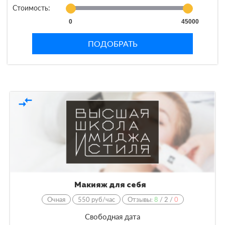
Стоимость:
0
45000
ПОДОБРАТЬ
compare_arrows
Макияж для себя
Очная
550 руб/час
Отзывы:
8
/
2
/
0
Свободная дата