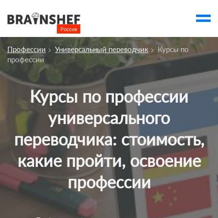
Россия

Выбор города
Профессии
Универсальный переводчик
Курсы по
account_balance
Выбор компании
профессии
Курсы
Курсы по профессии
Компании
универсального
Профессии
переводчика: стоимость,
Люди
какие пройти, освоение
Ивенты
профессии
Статьи
Вузы
account_box