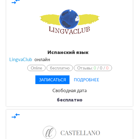
compare_arrows
Испанский язык
LingvaClub
онлайн
Online
бесплатно
Отзывы:
0
/
0
/
0
ЗАПИСАТЬСЯ
ПОДРОБНЕЕ
Свободная дата
бесплатно
compare_arrows