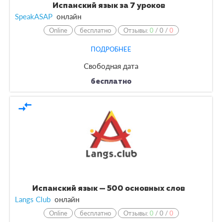
Испанский язык за 7 уроков
SpeakASAP
онлайн
Online
бесплатно
Отзывы:
0
/
0
/
0
ПОДРОБНЕЕ
Свободная дата
бесплатно
compare_arrows
Испанский язык — 500 основных слов
Langs Club
онлайн
Online
бесплатно
Отзывы:
0
/
0
/
0