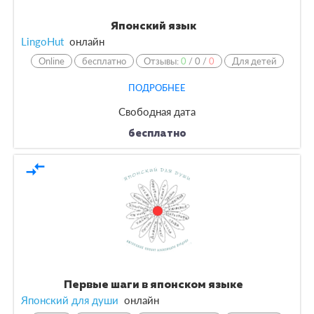
Японский язык
LingoHut
онлайн
Online
бесплатно
Отзывы:
0
/
0
/
0
Для детей
ПОДРОБНЕЕ
Свободная дата
бесплатно
compare_arrows
Первые шаги в японском языке
Японский для души
онлайн