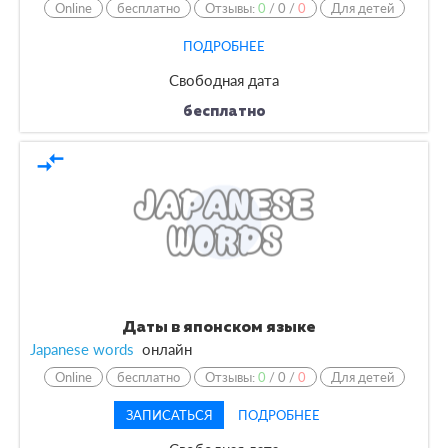
Online
бесплатно
Отзывы:
0
/
0
/
0
Для детей
ПОДРОБНЕЕ
Свободная дата
бесплатно
compare_arrows
Даты в японском языке
Japanese words
онлайн
Online
бесплатно
Отзывы:
0
/
0
/
0
Для детей
ЗАПИСАТЬСЯ
ПОДРОБНЕЕ