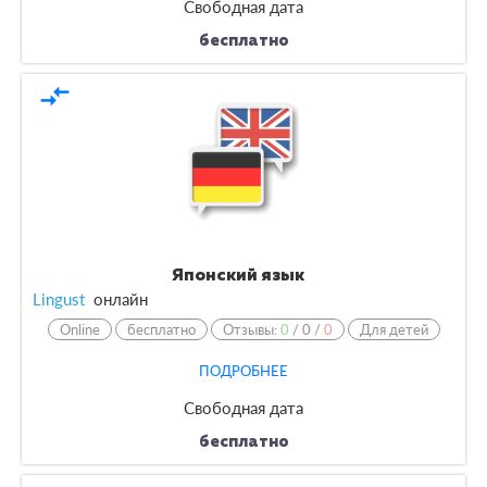
Свободная дата
бесплатно
compare_arrows
Японский язык
Lingust
онлайн
Online
бесплатно
Отзывы:
0
/
0
/
0
Для детей
ПОДРОБНЕЕ
Свободная дата
бесплатно