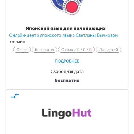
Японский язык для начинающих
Онлайн-центр японского языка Светланы Бычковой
онлайн
Online
бесплатно
Отзывы:
0
/
0
/
0
Для детей
ПОДРОБНЕЕ
Свободная дата
бесплатно
compare_arrows