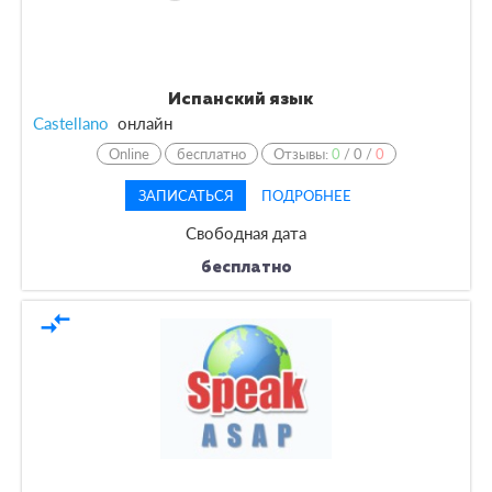
Испанский язык
Castellano
онлайн
Online
бесплатно
Отзывы:
0
/
0
/
0
ЗАПИСАТЬСЯ
ПОДРОБНЕЕ
Свободная дата
бесплатно
compare_arrows