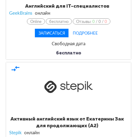
Английский для IT-специалистов
GeekBrains
онлайн
Online
бесплатно
Отзывы:
0
/
0
/
0
ЗАПИСАТЬСЯ
ПОДРОБНЕЕ
Свободная дата
бесплатно
compare_arrows
Активный английский язык от Екатерины Зак
для продолжающих (А2)
Stepik
онлайн