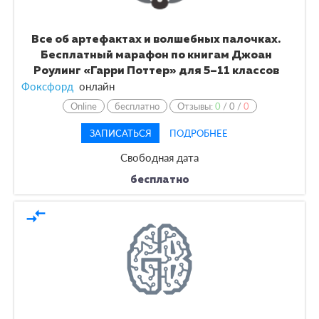
Как выбрать курсы по изучению иностранного
языка?
Все об артефактах и волшебных палочках.
Бесплатный марафон по книгам Джоан
Роулинг «Гарри Поттер» для 5–11 классов
Фоксфорд
онлайн
Online
бесплатно
Отзывы:
0
/
0
/
0
ЗАПИСАТЬСЯ
ПОДРОБНЕЕ
Свободная дата
бесплатно
compare_arrows