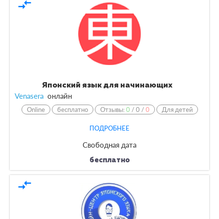
compare_arrows
Японский язык для начинающих
Venasera
онлайн
Online
бесплатно
Отзывы:
0
/
0
/
0
Для детей
ПОДРОБНЕЕ
Свободная дата
бесплатно
compare_arrows