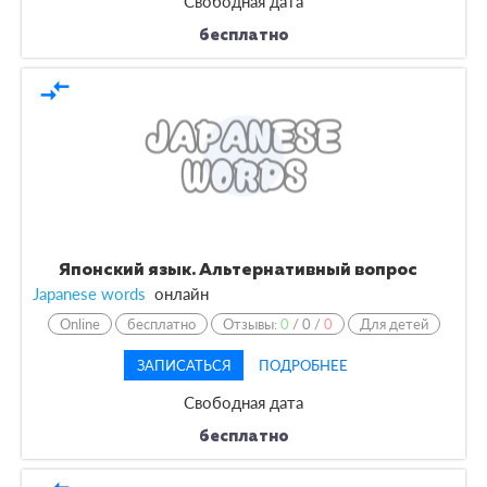
Свободная дата
бесплатно
compare_arrows
Японский язык. Альтернативный вопрос
Japanese words
онлайн
Online
бесплатно
Отзывы:
0
/
0
/
0
Для детей
ЗАПИСАТЬСЯ
ПОДРОБНЕЕ
Свободная дата
бесплатно