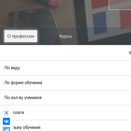
О профессии
Курсы
Ф
По виду
По форме обучения
По кол-ву учеников
clear
По оплате
По языку обучения