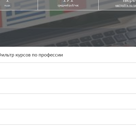
курс
средний руб/час
настройте по г
ильтр курсов по профессии