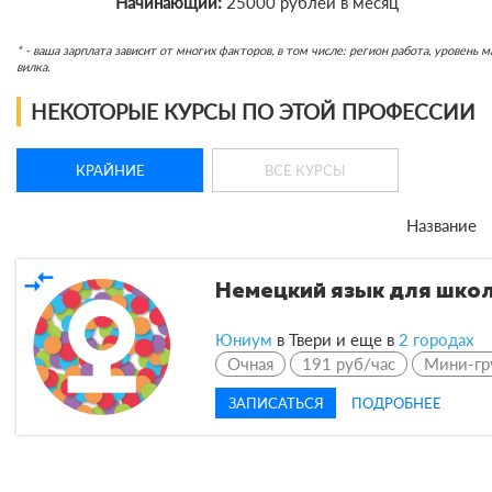
Начинающий:
25000 рублей в месяц
* - ваша зарплата зависит от многих факторов, в том числе: регион работа, уровен
вилка.
НЕКОТОРЫЕ КУРСЫ ПО ЭТОЙ ПРОФЕССИИ
КРАЙНИЕ
ВСЕ КУРСЫ
Название
compare_arrows
Немецкий язык для шко
Юниум
в Твери и еще в
2 городах
Очная
191 руб/час
Мини-гр
ЗАПИСАТЬСЯ
ПОДРОБНЕЕ