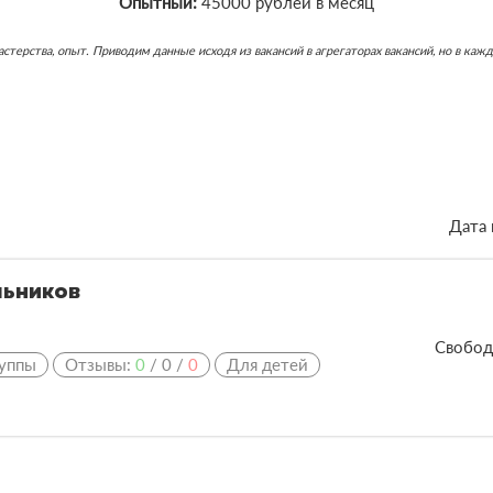
Опытный:
45000 рублей в месяц
ь мастерства, опыт. Приводим данные исходя из вакансий в агрегаторах вакансий, но в 
Дата 
льников
Свобод
уппы
Отзывы:
0
/
0
/
0
Для детей