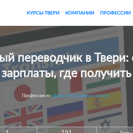
КУРСЫ ТВЕРИ
КОМПАНИИ
ПРОФЕССИИ
зарплаты, где получить
Профессия из
сферы иностранных языков
1
191
h
Тверь