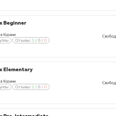
х Beginner
в Казани
Свобод
уппы
Отзывы:
0
/
0
/
0
х Elementary
в Казани
Свобод
уппы
Отзывы:
0
/
0
/
0