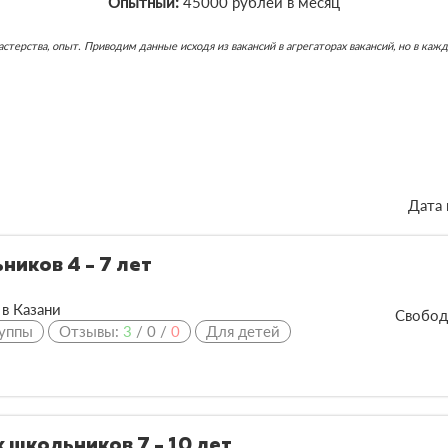
Опытный:
45000 рублей в месяц
ь мастерства, опыт. Приводим данные исходя из вакансий в агрегаторах вакансий, но в 
Дата 
иков 4 - 7 лет
в Казани
Свобод
уппы
Отзывы:
3
/
0
/
0
Для детей
 школьников 7 - 10 лет