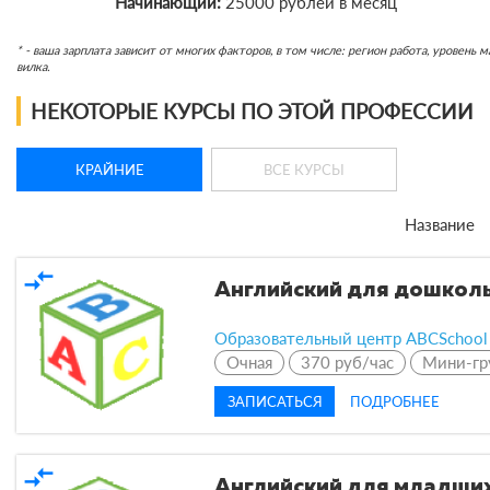
Начинающий:
25000 рублей в месяц
* - ваша зарплата зависит от многих факторов, в том числе: регион работа, уровен
вилка.
НЕКОТОРЫЕ КУРСЫ ПО ЭТОЙ ПРОФЕССИИ
КРАЙНИЕ
ВСЕ КУРСЫ
Название
compare_arrows
Английский для дошкольн
Образовательный центр ABCSchool
Очная
370 руб/час
Мини-гр
ЗАПИСАТЬСЯ
ПОДРОБНЕЕ
compare_arrows
Английский для младших