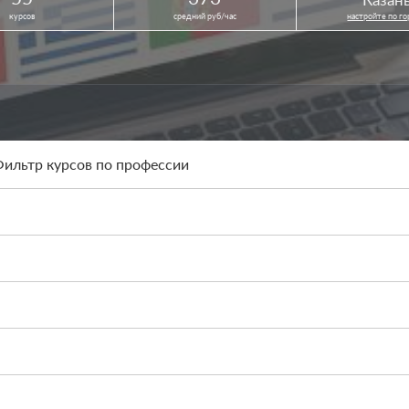
курсов
средний руб/час
настройте по г
ильтр курсов по профессии