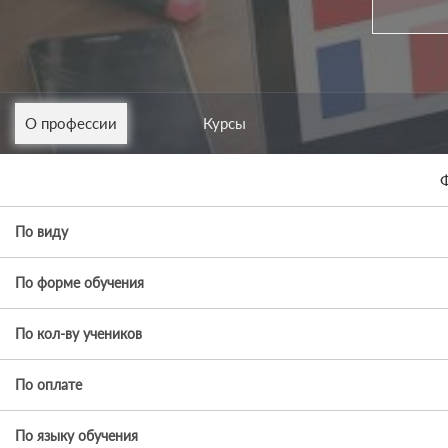
О профессии
Курсы
Ф
По виду
По форме обучения
По кол-ву учеников
По оплате
По языку обучения