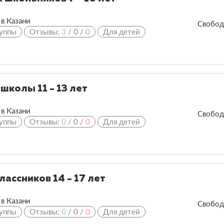
в Казани
Свобод
уппы
Отзывы:
3
/
0
/
0
Для детей
школы 11 - 13 лет
в Казани
Свобод
уппы
Отзывы:
0
/
0
/
0
Для детей
ассников 14 - 17 лет
в Казани
Свобод
уппы
Отзывы:
0
/
0
/
0
Для детей