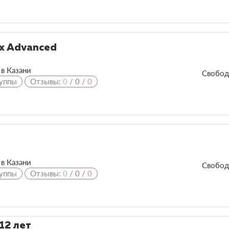
х Advanced
в Казани
Свобод
уппы
Отзывы:
0
/
0
/
0
в Казани
Свобод
уппы
Отзывы:
0
/
0
/
0
12 лет