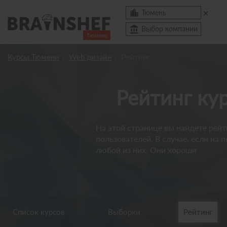
×

Тюмень
account_balance
Выбор компании
Тюмень
Посмотреть по России
Курсы Тюмени
Web дизайн
Рейтинг
Курсы Тюмени
Рейтинг к
Компании
Профессии
На этой странице вы найдете рейт
Ивенты
пользователей. В случае, если на
любой из них. Они хороши
account_box
Список курсов
Выборки
Рейтинг