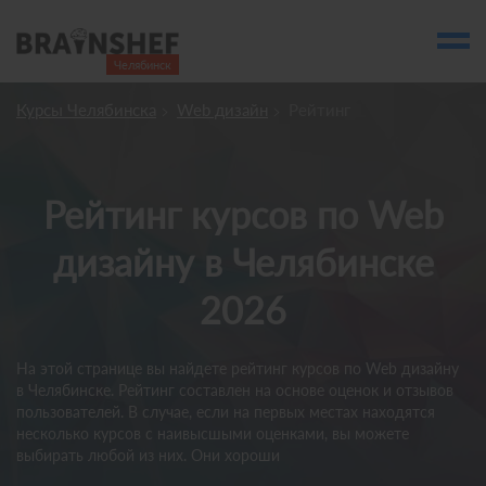
Челябинск

Выбор города
Курсы Челябинска
Web дизайн
Рейтинг
Посмотреть по России
account_balance
Выбор компании
Рейтинг курсов по Web
Курсы Челябинска
дизайну в Челябинске
Компании
2026
Профессии
Ивенты
На этой странице вы найдете рейтинг курсов по Web дизайну
account_box
в Челябинске. Рейтинг составлен на основе оценок и отзывов
пользователей. В случае, если на первых местах находятся
несколько курсов с наивысшыми оценками, вы можете
выбирать любой из них. Они хороши