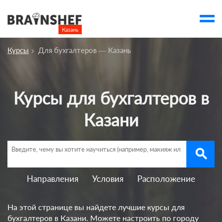
Казань

Выбор города
Курсы
Для бухгалтеров — Казань
Посмотреть по России
account_balance
Выбор компании
Курсы для бухгалтеров в
Курсы Казани
Казани
Компании
Профессии
search
Ивенты
Люди
Направления
Условия
Расположение
account_box
На этой странице вы найдете лучшие курсы для
бухгалтеров в Казани. Можете настроить по городу