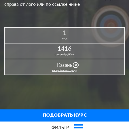
справа от лого или по ссылке ниже
1
курс
1416
средний руб/час
highlight_off
Казань
настройте по городу
ПОДОБРАТЬ КУРС
ФИЛЬТР