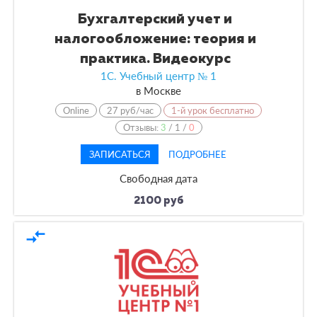
Бухгалтерский учет и
налогообложение: теория и
практика. Видеокурс
1С. Учебный центр № 1
в
Москве
Online
27 руб/час
1-й урок бесплатно
Отзывы:
3
/
1
/
0
ЗАПИСАТЬСЯ
ПОДРОБНЕЕ
Свободная дата
2100 руб
compare_arrows