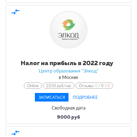
compare_arrows
Налог на прибыль в 2022 году
Центр образования "Элкод"
в
Москве
Online
2250 руб/час
Отзывы:
0
/
0
/
0
ЗАПИСАТЬСЯ
ПОДРОБНЕЕ
Свободная дата
9000 руб
compare_arrows