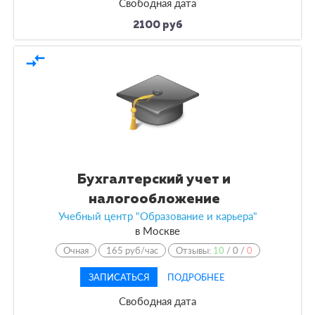
Свободная дата
2100 руб
compare_arrows
Бухгалтерский учет и
налогообложение
Учебный центр "Образование и карьера"
в
Москве
Очная
165 руб/час
Отзывы:
10
/
0
/
0
ЗАПИСАТЬСЯ
ПОДРОБНЕЕ
Свободная дата