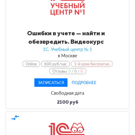
Ошибки в учете — найти и
обезвредить. Видеокурс
1С. Учебный центр № 1
в
Москве
Online
600 руб/час
1-й урок бесплатно
Отзывы:
0
/
0
/
0
ЗАПИСАТЬСЯ
ПОДРОБНЕЕ
Свободная дата
2100 руб
compare_arrows