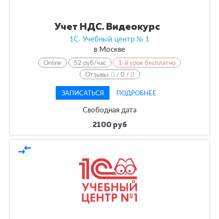
Учет НДС. Видеокурс
1С. Учебный центр № 1
в
Москве
Online
52 руб/час
1-й урок бесплатно
Отзывы:
0
/
0
/
0
ЗАПИСАТЬСЯ
ПОДРОБНЕЕ
Свободная дата
2100 руб
compare_arrows