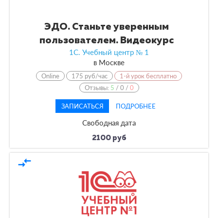
ЭДО. Станьте уверенным
пользователем. Видеокурс
1С. Учебный центр № 1
в
Москве
Online
175 руб/час
1-й урок бесплатно
Отзывы:
5
/
0
/
0
ЗАПИСАТЬСЯ
ПОДРОБНЕЕ
Свободная дата
2100 руб
compare_arrows