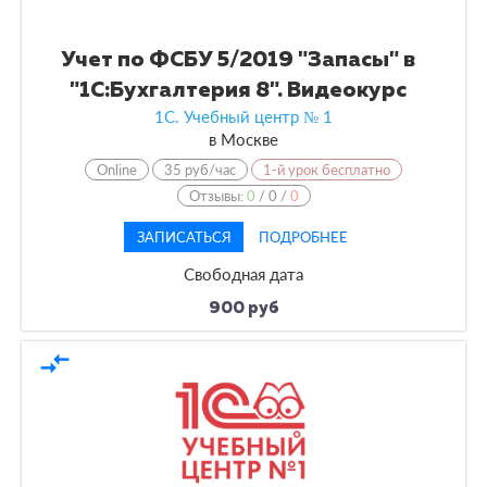
Учет по ФСБУ 5/2019 "Запасы" в
"1С:Бухгалтерия 8". Видеокурс
1С. Учебный центр № 1
в
Москве
Online
35 руб/час
1-й урок бесплатно
Отзывы:
0
/
0
/
0
ЗАПИСАТЬСЯ
ПОДРОБНЕЕ
Свободная дата
900 руб
compare_arrows