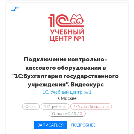
compare_arrows
Подключение контрольно-
кассового оборудования в
"1С:Бухгалтерия государственного
учреждения". Видеокурс
1С. Учебный центр № 1
в
Москве
Online
131 руб/час
1-й урок бесплатно
Отзывы:
0
/
0
/
0
ЗАПИСАТЬСЯ
ПОДРОБНЕЕ