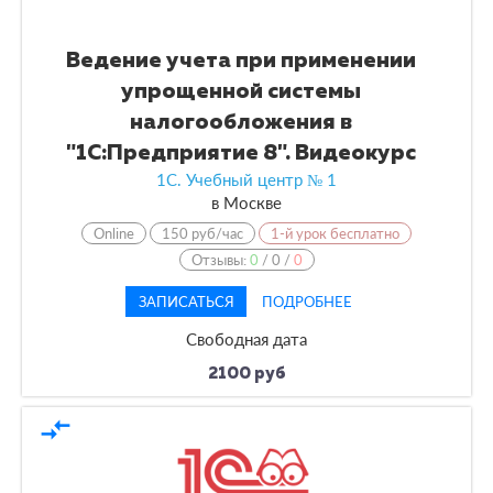
Ведение учета при применении
упрощенной системы
налогообложения в
"1С:Предприятие 8". Видеокурс
1С. Учебный центр № 1
в
Москве
Online
150 руб/час
1-й урок бесплатно
Отзывы:
0
/
0
/
0
ЗАПИСАТЬСЯ
ПОДРОБНЕЕ
Свободная дата
2100 руб
compare_arrows