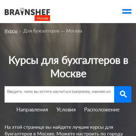
Москва

Выбор города
Курсы
Для бухгалтеров — Москва
Посмотреть по России
account_balance
Выбор компании
Курсы для бухгалтеров в
Курсы Москвы
Москве
Компании
Профессии
search
Ивенты
Люди
Направления
Условия
Расположение
account_box
На этой странице вы найдете лучшие курсы для
бухгалтеров в Москве. Можете настроить по городу