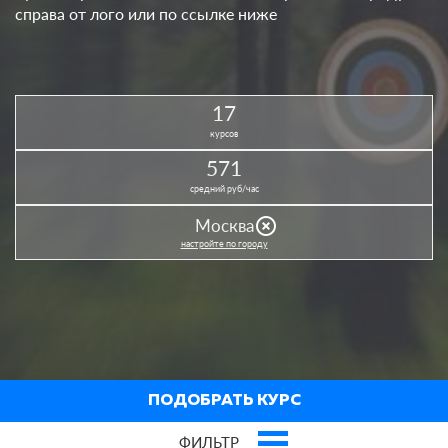
справа от лого или по ссылке ниже
17
курсов
571
средний руб/час
highlight_off
Москва
настройте по городу
ПОДОБРАТЬ КУРС
ФИЛЬТР