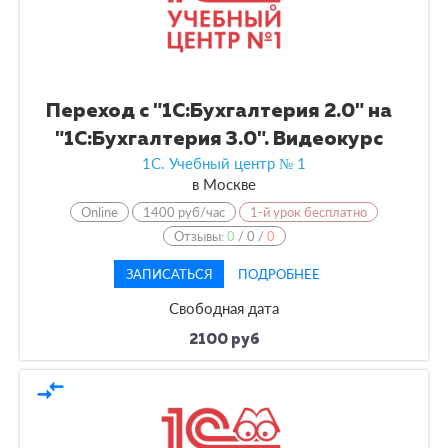
Переход с "1С:Бухгалтерия 2.0" на
"1С:Бухгалтерия 3.0". Видеокурс
1С. Учебный центр № 1
в
Москве
Online
1400 руб/час
1-й урок бесплатно
Отзывы:
0
/
0
/
0
ЗАПИСАТЬСЯ
ПОДРОБНЕЕ
Свободная дата
2100 руб
compare_arrows