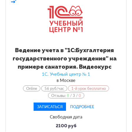
compare_arrows
Ведение учета в "1С:Бухгалтерия
государственного учреждения" на
примере санатория. Видеокурс
1С. Учебный центр № 1
в
Москве
Online
56 руб/час
1-й урок бесплатно
Отзывы:
8
/
3
/
0
ЗАПИСАТЬСЯ
ПОДРОБНЕЕ
Свободная дата
2100 руб