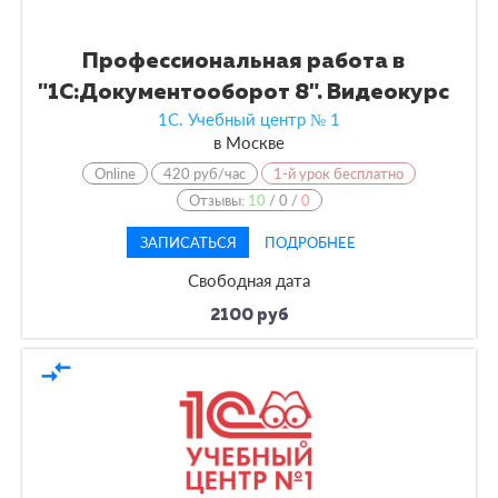
Профессиональная работа в
"1С:Документооборот 8". Видеокурс
1С. Учебный центр № 1
в
Москве
Online
420 руб/час
1-й урок бесплатно
Отзывы:
10
/
0
/
0
ЗАПИСАТЬСЯ
ПОДРОБНЕЕ
Свободная дата
2100 руб
compare_arrows