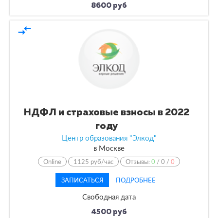
8600 руб
compare_arrows
НДФЛ и страховые взносы в 2022
году
Центр образования "Элкод"
в
Москве
Online
1125 руб/час
Отзывы:
0
/
0
/
0
ЗАПИСАТЬСЯ
ПОДРОБНЕЕ
Свободная дата
4500 руб