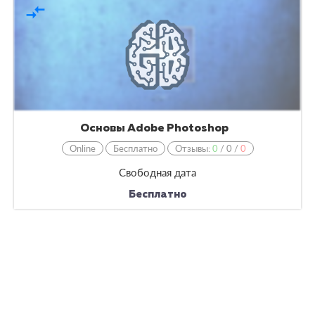
compare_arrows
Основы Adobe Photoshop
Online
Бесплатно
Отзывы:
0
/
0
/
0
Свободная дата
Бесплатно