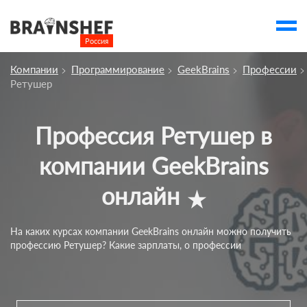
Россия

Выбор города
Компании
Программирование
GeekBrains
Профессии
account_balance
Выбор компании
Ретушер
О компании
Профессия Ретушер в
Курсы
компании GeekBrains
Профессии
онлайн
star_rate
Отзывы
Контакты
На каких курсах компании GeekBrains онлайн можно получить
профессию Ретушер? Какие зарплаты, о профессии
Вузы