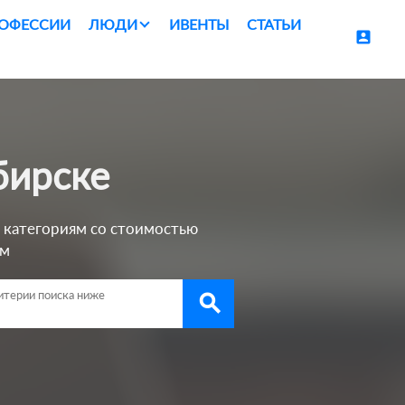
ОФЕССИИ
ЛЮДИ
ИВЕНТЫ
СТАТЬИ
account_box
бирске
 категориям со стоимостью
им
search