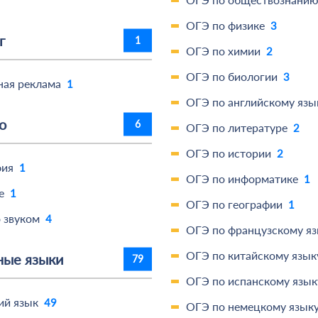
ОГЭ по физике
3
г
1
ОГЭ по химии
2
ОГЭ по биологии
3
ная реклама
1
ОГЭ по английскому язы
о
6
ОГЭ по литературе
2
ОГЭ по истории
2
фия
1
ОГЭ по информатике
1
е
1
ОГЭ по географии
1
 звуком
4
ОГЭ по французскому я
ОГЭ по китайскому язык
ные языки
79
ОГЭ по испанскому язык
ий язык
49
ОГЭ по немецкому язык