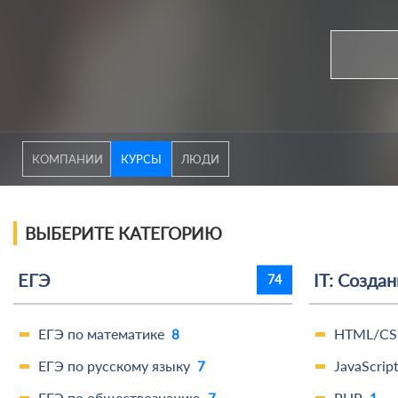
КОМПАНИИ
КУРСЫ
ЛЮДИ
ВЫБЕРИТЕ КАТЕГОРИЮ
ЕГЭ
IT: Созда
74
ЕГЭ по математике
HTML/CS
8
ЕГЭ по русскому языку
JavaScrip
7
ЕГЭ по обществознанию
PHP
7
1