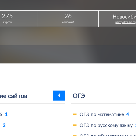
275
26
Новосиб
курсов
компаний
настройте по г
ние сайтов
ОГЭ
4
S
ОГЭ по математике
1
4
t
ОГЭ по русскому языку
2
ОГЭ по обществознани