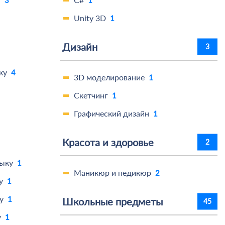
Unity 3D
1
Дизайн
3
ку
4
3D моделирование
1
Скетчинг
1
Графический дизайн
1
Красота и здоровье
2
зыку
1
Маникюр и педикюр
2
у
1
у
1
Школьные предметы
45
у
1