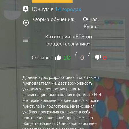
Юниум в
14 городах
Форма обучения:
Очная,
adjust
Курсы
Категория:
«ЕГЭ по
обществознанию»
/
/
10
0
0
Отзывы:
Данный курс, разработанный опытными
преподавателями, даст возможность
учащимся с легкостью решать
экзаменационные задания в формате ЕГЭ.
Не теряй времени, скорее записывайся и
приступай к подготовке. Интенсивная
учебная программа включает в себя
повторение школьной программы по
обществознанию. Отдельное внимание