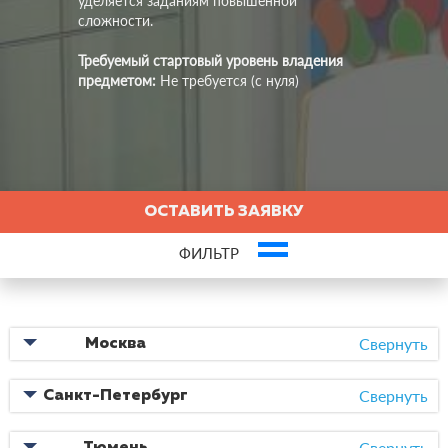
уделяется заданиям повышенной
сложности.
Требуемый стартовый уровень владения
предметом:
Не требуется (с нуля)
ОСТАВИТЬ ЗАЯВКУ
ФИЛЬТР
Это ваша компания? Зарегистрируйте представителя и получите новых
клиентов
Свернуть
Москва
Статьи, связанные с курсом
Свернуть
Санкт-Петербург
07.11.2019
Как выбрать онлайн-курсы и не потратиться зря?
Свернуть