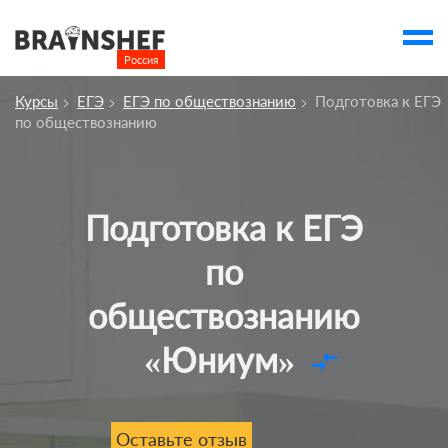
Россия

Выбор города
Курсы
ЕГЭ
ЕГЭ по обществознанию
Подготовка к ЕГЭ
account_balance
Выбор компании
по обществознанию
Сбросить компанию
О компании
Подготовка к ЕГЭ
Курсы
по
Профессии
обществознанию
Отзывы
«Юниум»
compare_arrows
Контакты
Вузы
Оставьте отзыв