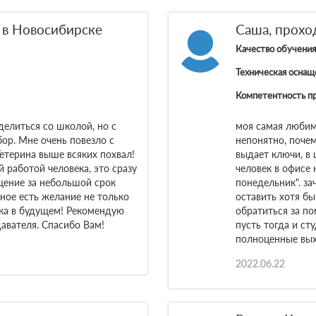
с в Новосибирске
Саша, прохо
Качество обучения
Техническая оснащ
Компетентность п
делиться со школой, но с
моя самая любим
бор. Мне очень повезло с
непонятно, почем
етерина выше всяких похвал!
выдает ключи, в 
 работой человека, это сразу
человек в офисе 
щение за небольшой срок
понедельник". за
вное есть желание не только
оставить хотя бы
ыка в будущем! Рекомендую
обратиться за п
авателя. Спасибо Вам!
пусть тогда и ст
полноценные выхо
2022.06.22