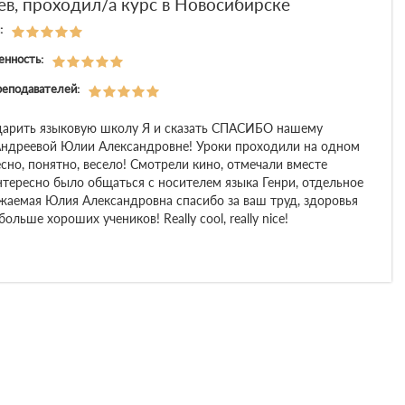
ев, проходил/а курс в Новосибирске
:
енность:
реподавателей:
дарить языковую школу Я и сказать СПАСИБО нашему
ндреевой Юлии Александровне! Уроки проходили на одном
сно, понятно, весело! Смотрели кино, отмечали вместе
нтересно было общаться с носителем языка Генри, отдельное
ажаемая Юлия Александровна спасибо за ваш труд, здоровья
больше хороших учеников! Really cool, really nice!