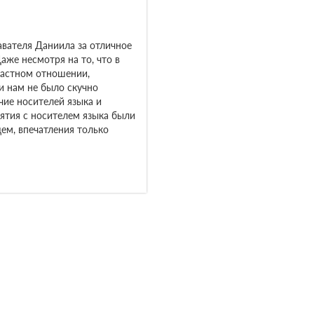
авателя Даниила за отличное
аже несмотря на то, что в
растном отношении,
и нам не было скучно
чие носителей языка и
нятия с носителем языка были
щем, впечатления только