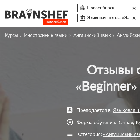
×

Новосибирск
×
account_balance
Языковая школа «Я»
Новосибирск
Посмотреть по России
Курсы
Иностранные языки
Английский язык
Английски
Сбросить компанию
О компании
Отзывы о курсе Английский для взрослых
Курсы
Профессии
«Beginner»
Отзывы
Контакты
Преподается в
Языковая ш
Вузы
adjust
Форма обучения:
Очная, К
Категория:
«Английский яз