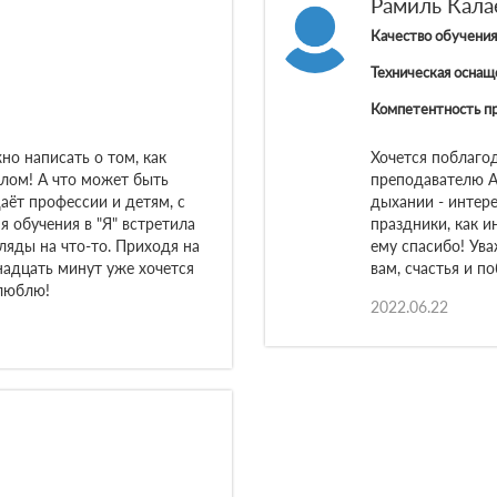
Рамиль Кала
Качество обучения
Техническая оснащ
Компетентность п
о написать о том, как
Хочется поблаго
елом! А что может быть
преподавателю А
даёт профессии и детям, с
дыхании - интере
я обучения в "Я" встретила
праздники, как и
ляды на что-то. Приходя на
ему спасибо! Ув
надцать минут уже хочется
вам, счастья и по
 люблю!
2022.06.22