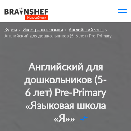
Новосибирск

Выбор города
Курсы
Иностранные языки
Английский язык
Посмотреть по России
Английский для дошкольников (5-6 лет) Pre-Primary
account_balance
Выбор компании
Сбросить компанию
Английский для
О компании
дошкольников (5-
Курсы
6 лет) Pre-Primary
Профессии
«Языковая школа
Отзывы
Контакты
«Я»»
compare_arrows
Вузы