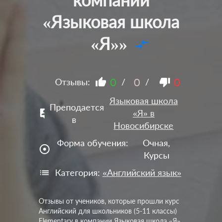
«Языковая школа
«Я»»
compare_arrows
0
0
0
Отзывы:
/
/
Языковая школа
Преподается
«Я» в
в
Новосибирске
Форма обучения:
Очная,
adjust
Курсы
Категория:
«Английский язык»
Отзывы от учеников, которые прошли курс
Английский для школьников (5-11 классы)
Elementary в компании Языковая школа «Я».