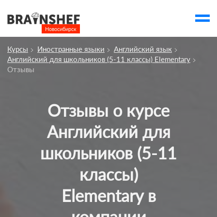
Новосибирск

Выбор города
Курсы
Иностранные языки
Английский язык
Посмотреть по России
Английский для школьников (5-11 классы) Elementary
Отзывы
account_balance
Выбор компании
Сбросить компанию
Отзывы о курсе
О компании
Английский для
Курсы
школьников (5-11
Профессии
классы)
Отзывы
Контакты
Elementary в
Вузы
компании