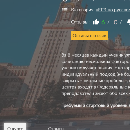
Категория:
«ЕГЭ по русско
6
0
Отзывы:
/
/
Оставьте отзыв
За 8 месяцев каждый ученик ул
сочетанию нескольких факторо
ученик получает знания, с кото
индивидуальный подход (не бол
закрыть «школьные пробелы», н
центра входят в Федеральные 
преподаватели знают обо всех «
Требуемый стартовый уровень 
О курсе
Отзывы