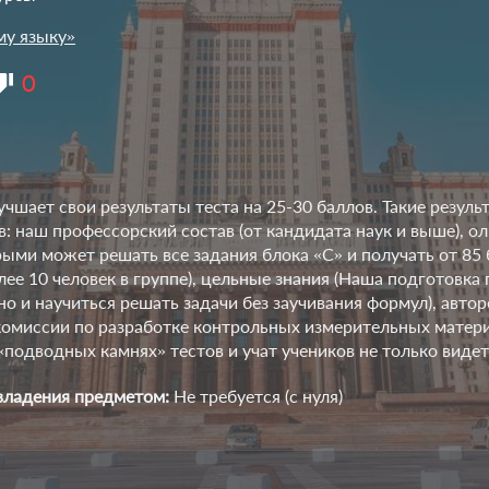
му языку»
0
учшает свои результаты теста на 25-30 баллов. Такие резу
в: наш профессорский состав (от кандидата наук и выше), 
рыми может решать все задания блока «С» и получать от 85 
ее 10 человек в группе), цельные знания (Наша подготовка 
о и научиться решать задачи без заучивания формул), авто
комиссии по разработке контрольных измерительных матери
подводных камнях» тестов и учат учеников не только видеть
владения предметом:
Не требуется (с нуля)