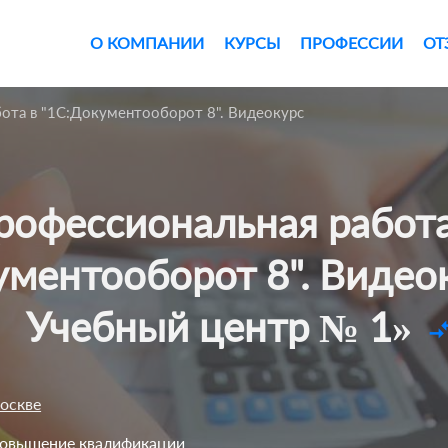
О КОМПАНИИ
КУРСЫ
ПРОФЕССИИ
ОТ
ота в "1С:Документооборот 8". Видеокурс
ументооборот 8". Видеок
Учебный центр № 1»
compare_a
Москве
Повышение квалификации