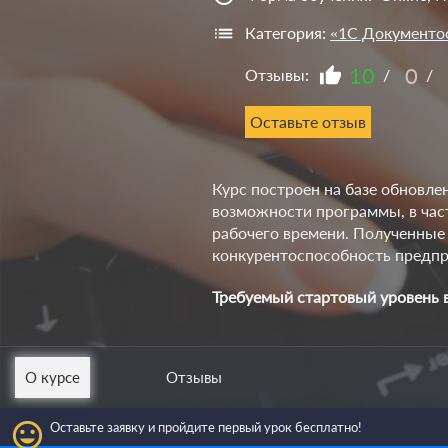
Категория:
«1С Документо
10
0
Отзывы:
/
/
Оставьте отзыв
Курс построен на базе обновл
возможности программы, в част
рабочего времени. Полученные 
конкурентоспособность предпр
Требуемый стартовый уровень 
О курсе
Отзывы
insert_emoticon
Оставьте заявку и пройдите первый урок бесплатно!