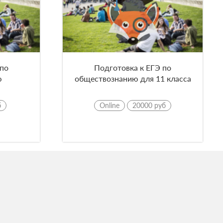
 по
Подготовка к ЕГЭ по
ю
обществознанию для 11 класса
б
Online
20000 руб
рс
Компании
 страницу
Личности