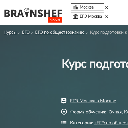
×

Москва
×
account_balance
ЕГЭ Москва
Москва
Посмотреть по России
Курсы
ЕГЭ
ЕГЭ по обществознанию
Курс подготовки 
Сбросить компанию
О компании
Курс подготовки к ЕГЭ по обществознанию «ЕГЭ
Курсы
Отзывы
Контакты
Вузы
ЕГЭ Москва в Москве
adjust
Форма обучения:
Очная, К
Категория:
«ЕГЭ по общес