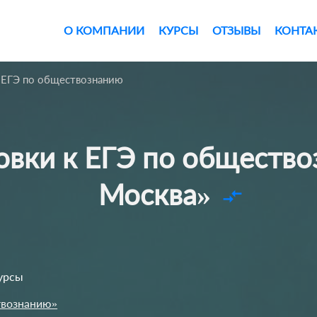
О КОМПАНИИ
КУРСЫ
ОТЗЫВЫ
КОНТА
к ЕГЭ по обществознанию
Москва»
compare_arrows
урсы
твознанию»