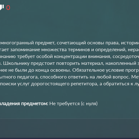
0
многогранный предмет, сочетающий основы права, истории
гает запоминание множества терминов и определений, нера
знанию требует особой концентрации внимания, сосредоточ
. Школьнику предстоит повторить материал, накопленный за
анее не были до конца освоены. Обязательное условие про
тного педагога, способного ответить на любой вопрос. Ме
поиски услуг дорогостоящего репетитора, а обратиться к 
владения предметом:
Не требуется (с нуля)