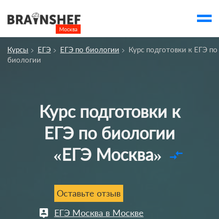
Москва

Выбор города
Курсы
ЕГЭ
ЕГЭ по биологии
Курс подготовки к ЕГЭ по
Посмотреть по России
биологии
account_balance
Выбор компании
Сбросить компанию
Курс подготовки к
О компании
ЕГЭ по биологии
Курсы
«ЕГЭ Москва»
Отзывы
compare_arrows
Контакты
Вузы
Оставьте отзыв
ЕГЭ Москва в Москве