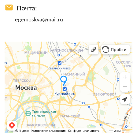
email
Почта:
egemoskva@mail.ru