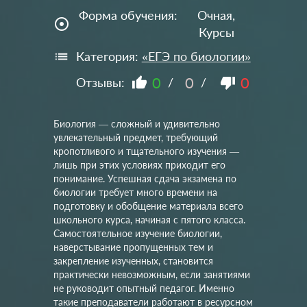
Форма обучения:
Очная,
adjust
Курсы
Категория:
«ЕГЭ по биологии»
0
0
0
Отзывы:
/
/
Биология — сложный и удивительно
увлекательный предмет, требующий
кропотливого и тщательного изучения —
лишь при этих условиях приходит его
понимание. Успешная сдача экзамена по
биологии требует много времени на
подготовку и обобщение материала всего
школьного курса, начиная с пятого класса.
Самостоятельное изучение биологии,
наверстывание пропущенных тем и
закрепление изученных, становится
практически невозможным, если занятиями
не руководит опытный педагог. Именно
такие преподаватели работают в ресурсном