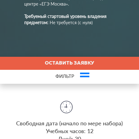
центре «ЕГЭ Москва».
Требуемый стартовый уровень владения
предметом:
Не требуется (с нуля)
ОСТАВИТЬ ЗАЯВКУ
ФИЛЬТР
insert_emoticon
Оставьте заявку и пройдите первый урок бесплатно!
Это ваша компания? Зарегистрируйте представителя и получите новых
клиентов
Статьи, связанные с курсом
Cвободная дата (начало по мере набора)
Учебных часов: 12
07.11.2019
Дней: 30