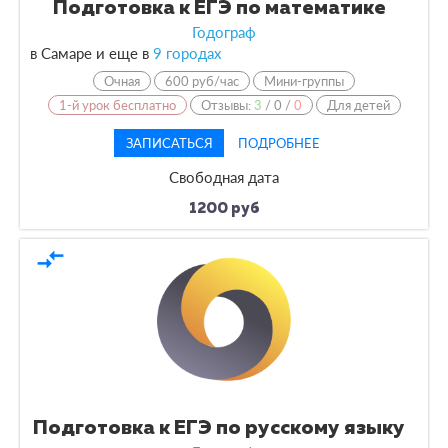
Подготовка к ЕГЭ по математике
Годограф
в Самаре и еще в
9 городах
Очная
600 руб/час
Мини-группы
1-й урок бесплатно
Отзывы:
3
/
0
/
0
Для детей
ЗАПИСАТЬСЯ
ПОДРОБНЕЕ
Свободная дата
1200 руб
compare_arrows
Подготовка к ЕГЭ по русскому языку