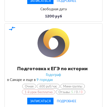
ЗАПИСАТЬСЯ
ПОДРОБНЕЕ
Свободная дата
1200 руб
compare_arrows
Подготовка к ЕГЭ по истории
Годограф
в Самаре и еще в
9 городах
Очная
600 руб/час
Мини-группы
1-й урок бесплатно
Отзывы:
5
/
0
/
0
ЗАПИСАТЬСЯ
ПОДРОБНЕЕ