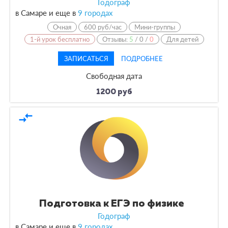
Годограф
в Самаре и еще в
9 городах
Очная
600 руб/час
Мини-группы
1-й урок бесплатно
Отзывы:
5
/
0
/
0
Для детей
ЗАПИСАТЬСЯ
ПОДРОБНЕЕ
Свободная дата
1200 руб
compare_arrows
Подготовка к ЕГЭ по физике
Годограф
в Самаре и еще в
9 городах