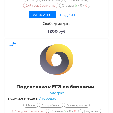
1-й урок бесплатно
Отзывы:
5
/
0
/
0
ЗАПИСАТЬСЯ
ПОДРОБНЕЕ
Свободная дата
1200 руб
compare_arrows
Подготовка к ЕГЭ по биологии
Годограф
в Самаре и еще в
9 городах
Очная
600 руб/час
Мини-группы
1-й урок бесплатно
Отзывы:
5
/
0
/
0
Для детей