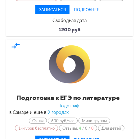
ЗАПИСАТЬСЯ
ПОДРОБНЕЕ
Свободная дата
1200 руб
compare_arrows
Подготовка к ЕГЭ по литературе
Годограф
в Самаре и еще в
9 городах
Очная
600 руб/час
Мини-группы
1-й урок бесплатно
Отзывы:
4
/
0
/
0
Для детей