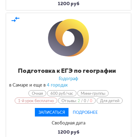
1200 руб
compare_arrows
Подготовка к ЕГЭ по географии
Годограф
в Самаре и еще в
4 городах
Очная
600 руб/час
Мини-группы
1-й урок бесплатно
Отзывы:
2
/
0
/
0
Для детей
ЗАПИСАТЬСЯ
ПОДРОБНЕЕ
Свободная дата
1200 руб