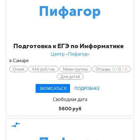
Подготовка к ЕГЭ по Информатике
Центр «Пифагор»
в Самаре
Очная
466 руб/час
Мини-группы
Отзывы:
0
/
0
/
0
Для детей
ЗАПИСАТЬСЯ
ПОДРОБНЕЕ
Свободная дата
5600 руб
compare_arrows