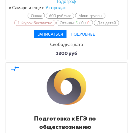
Годограф
в Самаре и еще в
9 городах
Очная
600 руб/час
Мини-группы
1-й урок бесплатно
Отзывы:
5
/
0
/
0
Для детей
ЗАПИСАТЬСЯ
ПОДРОБНЕЕ
Свободная дата
1200 руб
compare_arrows
Подготовка к ЕГЭ по
обществознанию