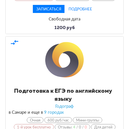
ЗАПИСАТЬСЯ
ПОДРОБНЕЕ
Свободная дата
1200 руб
compare_arrows
Подготовка к ЕГЭ по английскому
языку
Годограф
в Самаре и еще в
9 городах
Очная
600 руб/час
Мини-группы
1-й урок бесплатно
Отзывы:
4
/
0
/
0
Для детей