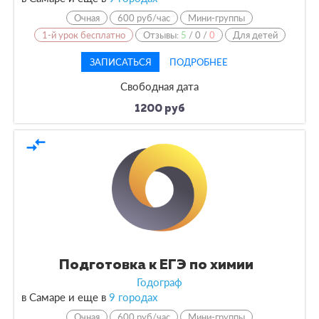
Очная
600 руб/час
Мини-группы
1-й урок бесплатно
Отзывы:
5
/
0
/
0
Для детей
ЗАПИСАТЬСЯ
ПОДРОБНЕЕ
Свободная дата
1200 руб
compare_arrows
Подготовка к ЕГЭ по химии
Годограф
в Самаре и еще в
9 городах
Очная
600 руб/час
Мини-группы