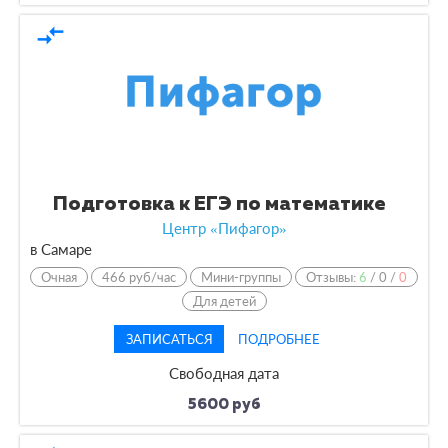
compare_arrows
Подготовка к ЕГЭ по математике
Центр «Пифагор»
в Самаре
Очная
466 руб/час
Мини-группы
Отзывы:
6
/
0
/
0
Для детей
ЗАПИСАТЬСЯ
ПОДРОБНЕЕ
Свободная дата
5600 руб