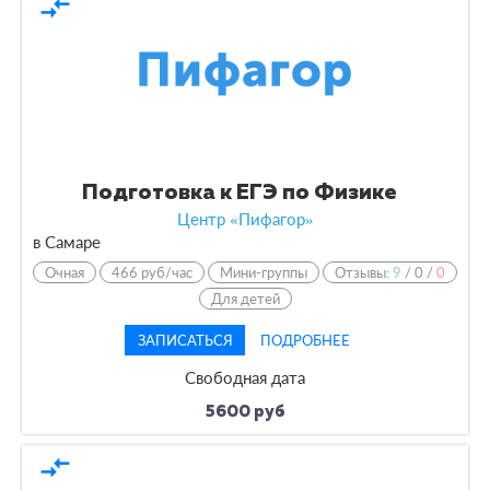
compare_arrows
Подготовка к ЕГЭ по Физике
Центр «Пифагор»
в Самаре
Очная
466 руб/час
Мини-группы
Отзывы:
9
/
0
/
0
Для детей
ЗАПИСАТЬСЯ
ПОДРОБНЕЕ
Свободная дата
5600 руб
compare_arrows