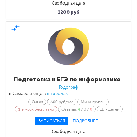
Свободная дата
1200 руб
compare_arrows
Подготовка к ЕГЭ по информатике
Годограф
в Самаре и еще в
6 городах
Очная
600 руб/час
Мини-группы
1-й урок бесплатно
Отзывы:
4
/
0
/
0
Для детей
ЗАПИСАТЬСЯ
ПОДРОБНЕЕ
Свободная дата