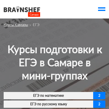
Самара

Выбор города
Курсы Самары
ЕГЭ
Посмотреть по России
account_balance
Выбор компании
Курсы подготовки к
Курсы Самары
Компании
ЕГЭ в Самаре в
Профессии
мини-группах
Ивенты
Люди
ЕГЭ по математике
2
account_box
ЕГЭ по русскому языку
2