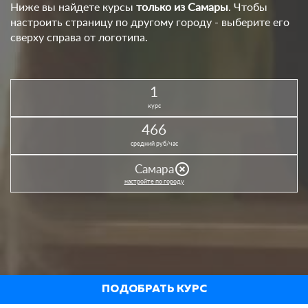
Ниже вы найдете курсы
только из Самары
. Чтобы
настроить страницу по другому городу - выберите его
сверху справа от логотипа.
1
курс
466
средний руб/час
highlight_off
Самара
настройте по городу
ПОДОБРАТЬ КУРС