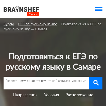
Самара

Выбор города
Курсы
ЕГЭ по русскому языку
Подготовиться к ЕГЭ по
Посмотреть по России
русскому языку — Самара
account_balance
Выбор компании
Курсы Самары
Подготовиться к ЕГЭ по
Компании
русскому языку в Самаре
Профессии
Ивенты
search
Люди
account_box
Направления
Условия
Расположение