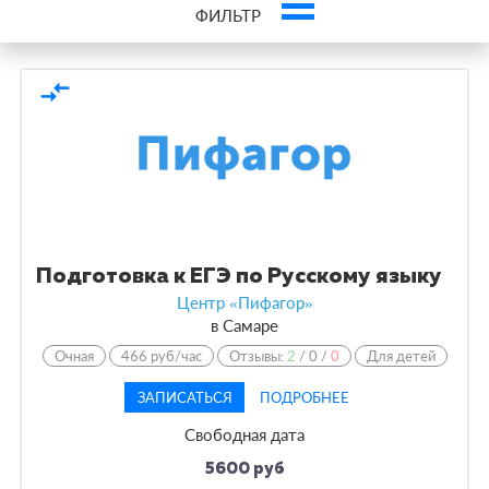
ФИЛЬТР
Обязательно посмотрите
compare_arrows
ЕГЭ по русскому языку — лучшие курсы
Подготовка к ЕГЭ по Русскому языку
Центр «Пифагор»
в
Самаре
Очная
466 руб/час
Отзывы:
2
/
0
/
0
Для детей
ЗАПИСАТЬСЯ
ПОДРОБНЕЕ
Свободная дата
5600 руб