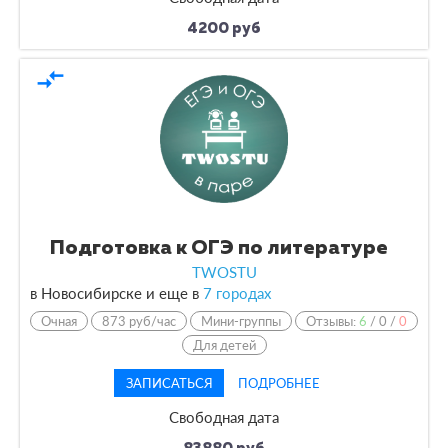
4200 руб
compare_arrows
Подготовка к ОГЭ по литературе
TWOSTU
в Новосибирске и еще в
7 городах
Очная
873 руб/час
Мини-группы
Отзывы:
6
/
0
/
0
Для детей
ЗАПИСАТЬСЯ
ПОДРОБНЕЕ
Свободная дата