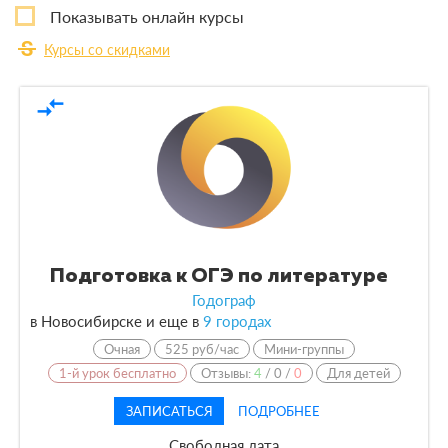
Показывать онлайн курсы
strikethrough_s
Курсы
2
Курсы со скидками
По форме обучения
compare_arrows
Очная
2
По кол-ву учеников
По оплате
Подготовка к ОГЭ по литературе
По языку обучения
Годограф
в Новосибирске и еще в
9 городах
Очная
525 руб/час
Мини-группы
1-й урок бесплатно
Отзывы:
4
/
0
/
0
Для детей
ЗАПИСАТЬСЯ
ПОДРОБНЕЕ
Свободная дата