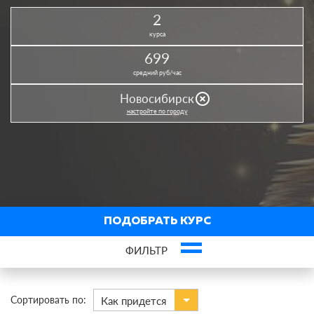
2
курса
699
средний руб/час
highlight_off
Новосибирск
настройте по городу
ПОДОБРАТЬ КУРС
ФИЛЬТР
×
ОГЭ по литературе
Сортировать по:
Как придется
По виду