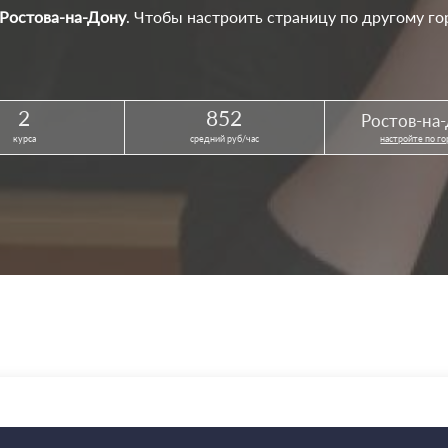
 Ростова-на-Дону
. Чтобы настроить страницу по другому го
2
852
Ростов-на
курса
средний руб/час
настройте по г