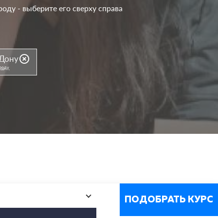
роду - выберите его сверху справа
highlight_off
-Дону
ороду
ПОДОБРАТЬ КУРС