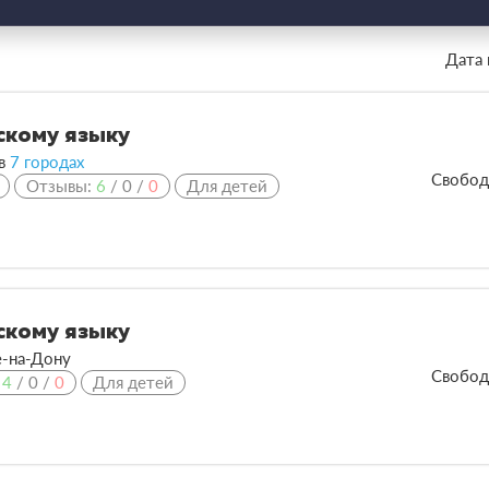
Дата 
скому языку
 в
7 городах
Свобод
Отзывы:
6
/
0
/
0
Для детей
скому языку
-на-Дону
Свобод
:
4
/
0
/
0
Для детей