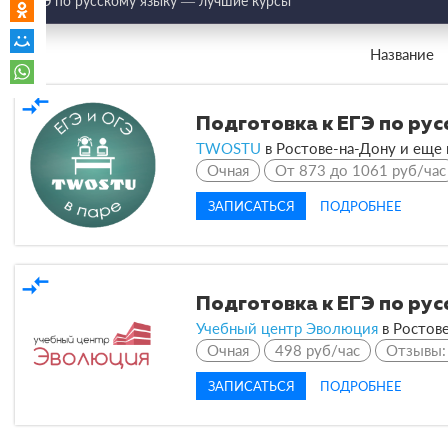
ЕГЭ по русскому языку — лучшие курсы
Название
compare_arrows
Подготовка к ЕГЭ по рус
TWOSTU
в
Ростове-на-Дону и еще
Очная
От 873 до 1061 руб/час
ЗАПИСАТЬСЯ
ПОДРОБНЕЕ
compare_arrows
Подготовка к ЕГЭ по рус
Учебный центр Эволюция
в
Ростове
Очная
498 руб/час
Отзывы
ЗАПИСАТЬСЯ
ПОДРОБНЕЕ