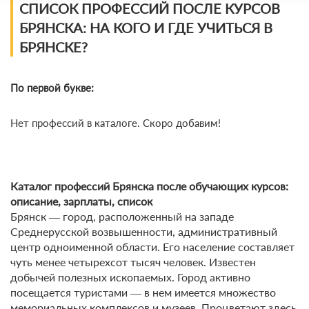
Профессии по сферам
СПИСОК ПРОФЕССИЙ ПОСЛЕ КУРСОВ
БРЯНСКА: НА КОГО И ГДЕ УЧИТЬСЯ В
IT
БРЯНСКЕ?
Экономика и финансы
По первой букве:
Красота и здоровье
Нет профессий в каталоге. Скоро добавим!
Киберспорт
Поступление
Каталог профессий Брянска после обучающих курсов:
Дизайн
описание, зарплаты, список
Брянск ― город, расположенный на западе
Gamedev
Среднерусской возвышенности, административный
центр одноименной области. Его население составляет
Маркетинг и реклама
чуть менее четырехсот тысяч человек. Известен
добычей полезных ископаемых. Город активно
Творчество
посещается туристами ― в нем имеется множество
мемориальных комплексов и музеев. Процветают здесь