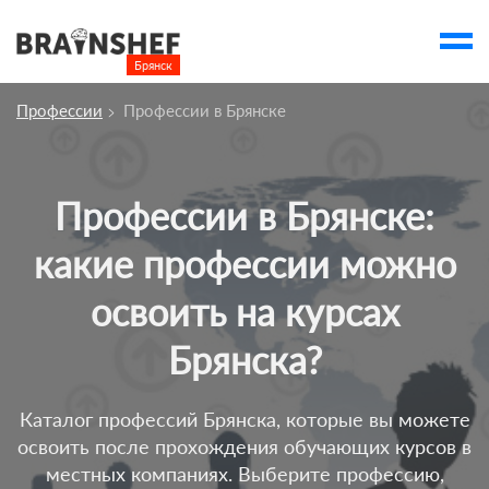
Брянск

Выбор города
Профессии
Профессии в Брянске
Посмотреть по России
account_balance
Выбор компании
Профессии в Брянске:
Курсы Брянска
какие профессии можно
Компании
освоить на курсах
Профессии
Брянска?
Ивенты
account_box
Каталог профессий Брянска, которые вы можете
освоить после прохождения обучающих курсов в
местных компаниях. Выберите профессию,