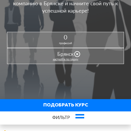
компанию в Брянске и начните свой путь к
успешной карьере!
0
профессий
highlight_off
Брянск
настройте по городу
ПОДОБРАТЬ КУРС
ФИЛЬТР