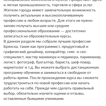
Менеджмент
и легкая промышленность, торговля и сфера услуг.
Жители города имеют замечательную возможность
Кинопроизводство
получить актуальную и высокооплачиваемую
профессию в любом возрасте. Для этого не нужно
1С
заново получать высшее или среднее
профессиональное образование ― достаточно
Бизнес
записаться на образовательные курсы.
В данном разделе мы собрали лучшие профессии
Иностранные языки
Брянска, такие как программист, продуктовый и
графический дизайнер, копирайтер, смм- и сео-
Блогинг и соц. сети
специалист, мастер маникюра и педикюра, парикмахер,
логист, фотограф, бухгалтер, бариста, шеф-повар,
СМИ
маркетолог и т.д. Вы можете выбрать дистанционную
программу обучения и заниматься в свободное от
Психология
работы время. После прохождения курса вы сможете
трудоустроиться по новой профессии или начать
Строительство
работать на себя. Прежде чем сделать правильный
выбор, обязательно изучите оценки и отзывы,
Общественное питание
оставленные бывшими учениками.