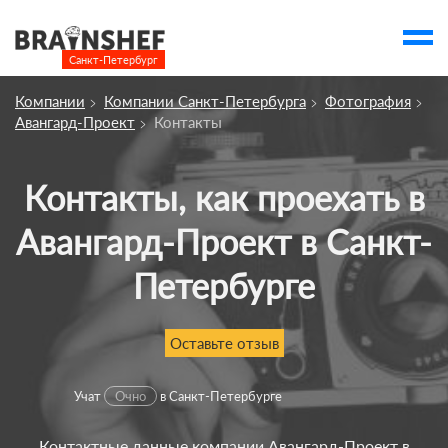
Санкт-Петербург

Выбор города
Компании
Компании Санкт-Петербурга
Фотография
Посмотреть по России
Авангард-Проект
Контакты
account_balance
Выбор компании
Сбросить компанию
Контакты, как проехать в
Авангард-Проект в Санкт-
О компании
Курсы
Петербурге
Профессии
Оставьте отзыв
Отзывы
Контакты
Учат
Очно
в Санкт-Петербурге
Вузы
Контактные данные компании Авангард-Проект в