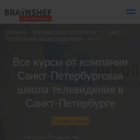
Санкт-Петербург

Выбор города
Компании
Компании Санкт-Петербурга
Санкт-
Посмотреть по России
Петербургская школа телевидения
Курсы
account_balance
Выбор компании
Сбросить компанию
Все курсы от компании
Санкт-Петербургская
О компании
Курсы
школа телевидения в
Профессии
Санкт-Петербурге
Отзывы
Оставьте отзыв
Контакты
Вузы
Учат
в Санкт-Петербурге, Уфе