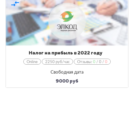
compare_arrows
Налог на прибыль в 2022 году
Online
2250 руб/час
Отзывы:
0
/
0
/
0
Свободная дата
9000 руб