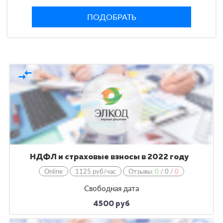
ПОДОБРАТЬ
compare_arrows
НДФЛ и страховые взносы в 2022 году
Online
1125 руб/час
Отзывы:
0
/
0
/
0
Свободная дата
4500 руб