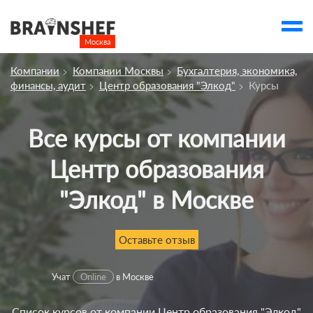
Москва

Выбор города
Компании
Компании Москвы
Бухгалтерия, экономика,
Посмотреть по России
финансы, аудит
Центр образования "Элкод"
Курсы
account_balance
Выбор компании
Сбросить компанию
Все курсы от компании
Центр образования
О компании
Курсы
"Элкод" в Москве
Профессии
Оставьте отзыв
Отзывы
Контакты
Учат
Online
в Москве
Вузы
Список курсов от компании Центр образования "Элкод"