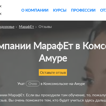
×
О КОМПАНИИ
КУРСЫ
ПРОФЕССИИ
ОТ
×
 здоровье
МарафЕт
Отзывы
Амуре
Оставьте отзыв
Учат
Очно
в Комсомольске-на-Амуре
нии МарафЕт. Если вы проходили там обучение, то, пожалуй
тзыв. Вы очень поможете тем, кто будет учиться здесь дальш