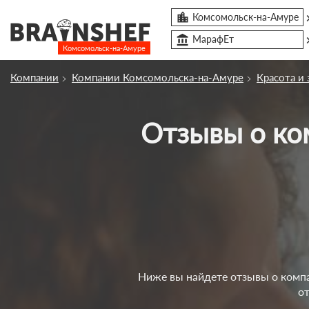

Комсомольск-на-Амуре
account_balance
МарафЕт
Комсомольск-на-Амуре
Посмотреть по России
Компании
Компании Комсомольска-на-Амуре
Красота и
Сбросить компанию
Отзывы о компании МарафЕт в Комсомольске-на-
О компании
Курсы
Профессии
Отзывы
Контакты
Вузы
Ниже вы найдете отзывы о компа
о