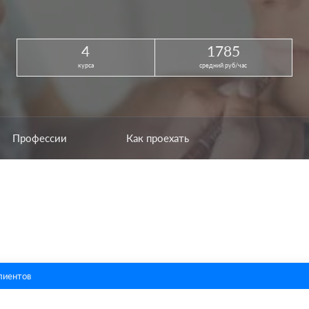
4
1785
курса
средний руб/час
Профессии
Как проехать
лиентов